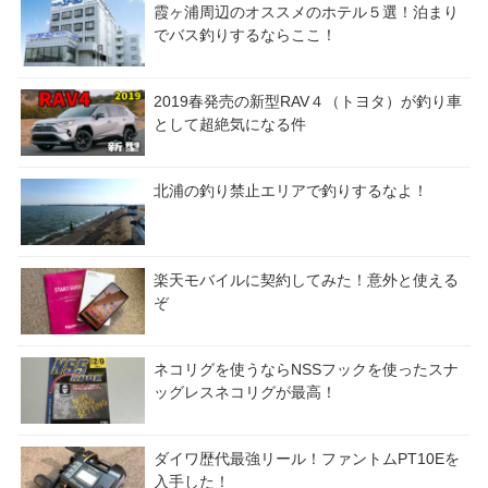
霞ヶ浦周辺のオススメのホテル５選！泊まり
でバス釣りするならここ！
2019春発売の新型RAV４（トヨタ）が釣り車
として超絶気になる件
北浦の釣り禁止エリアで釣りするなよ！
楽天モバイルに契約してみた！意外と使える
ぞ
ネコリグを使うならNSSフックを使ったスナ
ッグレスネコリグが最高！
ダイワ歴代最強リール！ファントムPT10Eを
入手した！