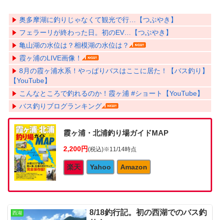
奥多摩湖に釣りじゃなくて観光で行…【つぶやき】
フェラーリが終わった日。初のEV…【つぶやき】
亀山湖の水位は？相模湖の水位は？
霞ヶ浦のLIVE画像！
8月の霞ヶ浦水系！やっぱりバスはここに居た！【バス釣り】
【YouTube】
こんなところで釣れるのか！霞ヶ浦 #ショート【YouTube】
バス釣りブログランキング
霞ヶ浦・北浦釣り場ガイドMAP
2,200円
(税込)
※11/14時点
楽天
Yahoo
Amazon
8/18釣行記。初の西湖でのバス釣
西湖