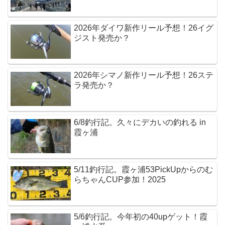
2026年ダイワ新作リール予想！26イグ
ジスト発売か？
2026年シマノ新作リール予想！26ステ
ラ発売か？
6/8釣行記。久々にデカいの釣れる in
霞ヶ浦
5/11釣行記。霞ヶ浦53PickUpからのむ
らちゃんCUP参加！2025
5/6釣行記。今年初の40upゲット！霞