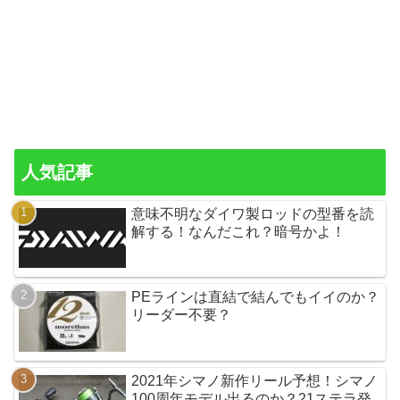
人気記事
意味不明なダイワ製ロッドの型番を読
解する！なんだこれ？暗号かよ！
PEラインは直結で結んでもイイのか？
リーダー不要？
2021年シマノ新作リール予想！シマノ
100周年モデル出るのか？21ステラ発