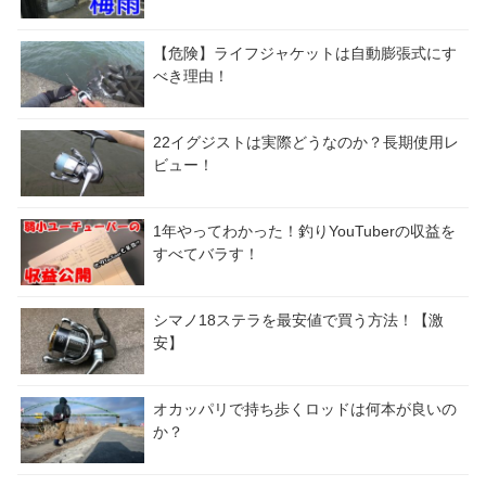
【危険】ライフジャケットは自動膨張式にす
べき理由！
22イグジストは実際どうなのか？長期使用レ
ビュー！
1年やってわかった！釣りYouTuberの収益を
すべてバラす！
シマノ18ステラを最安値で買う方法！【激
安】
オカッパリで持ち歩くロッドは何本が良いの
か？