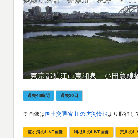
過去48時間
過去30日
※画像は
国土交通省 川の防災情報
より取得し
霞ヶ浦のLIVE画像
利根川のLIVE画像
荒川のLI