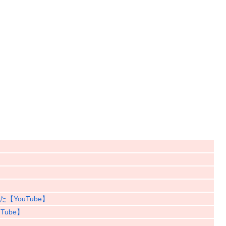
YouTube】
ube】