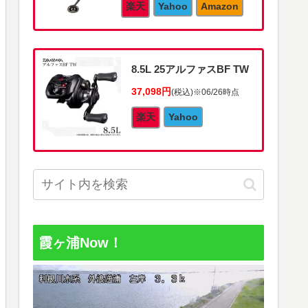
楽天
Yahoo
Amazon
8.5L 25アルファスBF TW
37,098円
(税込)
※06/26時点
楽天
Yahoo
霞ヶ浦Now！