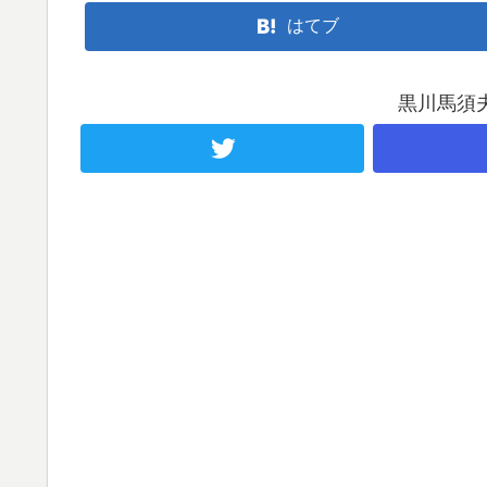
はてブ
黒川馬須