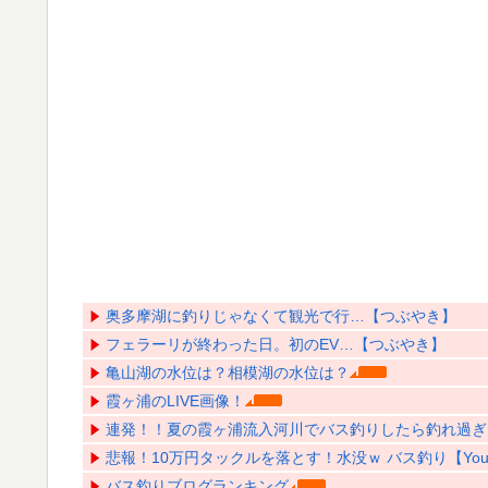
奥多摩湖に釣りじゃなくて観光で行…【つぶやき】
フェラーリが終わった日。初のEV…【つぶやき】
亀山湖の水位は？相模湖の水位は？
霞ヶ浦のLIVE画像！
連発！！夏の霞ヶ浦流入河川でバス釣りしたら釣れ過ぎた【
悲報！10万円タックルを落とす！水没ｗ バス釣り【YouT
バス釣りブログランキング