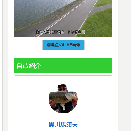
別地点のLIVE画像
自己紹介
黒川馬須夫