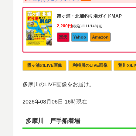
霞ヶ浦・北浦釣り場ガイドMAP
2,200円
(税込)
※11/14時点
楽天
Yahoo
Amazon
霞ヶ浦のLIVE画像
利根川のLIVE画像
荒川のLI
多摩川のLIVE画像をお届け。
2026年08月06日 16時現在
多摩川 戸手船着場