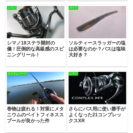
シマノ
ダイワ
シマノ18ステラ開封の
ソルティースラッガーの塩
儀！圧倒的な高級感のスピ
は必要なのか？バスは塩味
ニングリール！
大好き？
カスタムパーツ
シマノ
巻物は疲れる！対策にメタ
さらにバス用に使い勝手が
ニウムのベイトフィネスス
よくなった21コンプレッ
プールが良かった件
クスXR