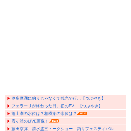
奥多摩湖に釣りじゃなくて観光で行…【つぶやき】
フェラーリが終わった日。初のEV…【つぶやき】
亀山湖の水位は？相模湖の水位は？
霞ヶ浦のLIVE画像！
藤田京弥、清水盛三トークショー 釣りフェスティバル