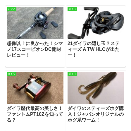
シマノ
ダイワ
想像以上に良かった！シマ
21ダイワの隠し玉？ステ
ノ17スコーピオンDC開封
ィーズ A TW HLCが出た
レビュー！
ー！
ダイワ
ダイワ
ダイワ歴代最高の美しさ！
ダイワのスティーズホグ購
ファントムPT10Zを知って
入！ジャパンオリジナルの
る？
ホグ系ワーム！