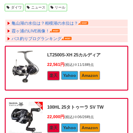
ダイワ
ニュース
リール
亀山湖の水位は？相模湖の水位は？
霞ヶ浦のLIVE画像！
バス釣りブログランキング
LT2500S-XH 25カルディア
22,561円
(税込)
※11/18時点
楽天
Yahoo
Amazon
100HL 25タトゥーラ SV TW
22,000円
(税込)
※06/26時点
楽天
Yahoo
Amazon