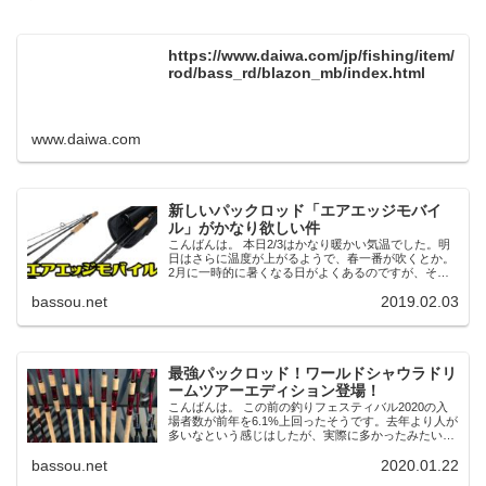
https://www.daiwa.com/jp/fishing/item/
rod/bass_rd/blazon_mb/index.html
www.daiwa.com
新しいパックロッド「エアエッジモバイ
ル」がかなり欲しい件
こんばんは。 本日2/3はかなり暖かい気温でした。明
日はさらに温度が上がるようで、春一番が吹くとか。
2月に一時的に暑くなる日がよくあるのですが、そう
いう日はバスがよく釣れます。明日はチャンスなので
bassou.net
2019.02.03
はないでしょうか。会社をサボってでも行きた...
最強パックロッド！ワールドシャウラドリ
ームツアーエディション登場！
こんばんは。 この前の釣りフェスティバル2020の入
場者数が前年を6.1%上回ったそうです。去年より人が
多いなという感じはしたが、実際に多かったみたいで
すね。釣りのプチブームが来ているようです。 おそら
bassou.net
2020.01.22
くですがYouTubeの影響が大き...