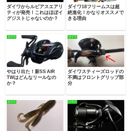
ダイワからルビアスエアリ
ダイワ18フリームスは超
ティが発売！これはほぼイ
絶進化！かなりオススメで
グジストじゃないのか？
きる理由
ダイワ
ダイワ
やはり出た！新SS AIR
ダイワスティーズロッドの
TWはどんなリールなの
不満はフロントグリップ部
か？
分
ダイワ
シマノ