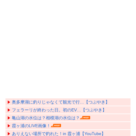
奥多摩湖に釣りじゃなくて観光で行…【つぶやき】
フェラーリが終わった日。初のEV…【つぶやき】
亀山湖の水位は？相模湖の水位は？
霞ヶ浦のLIVE画像！
ありえない場所で釣れた！in 霞ヶ浦【YouTube】