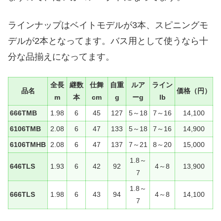
ラインナップはベイトモデルが3本、スピニングモ
デルが2本となってます。バス用として使うなら十
分な品揃えになってます。
全長
継数
仕舞
自重
ルア
ライン
品名
価格（円）
m
本
cm
g
ーg
lb
666TMB
1.98
6
45
127
5～18
7～16
14,100
6106TMB
2.08
6
47
133
5～18
7～16
14,900
6106TMHB
2.08
6
47
137
7～21
8～20
15,000
1.8～
646TLS
1.93
6
42
92
4～8
13,900
7
1.8～
666TLS
1.98
6
43
94
4～8
14,100
7