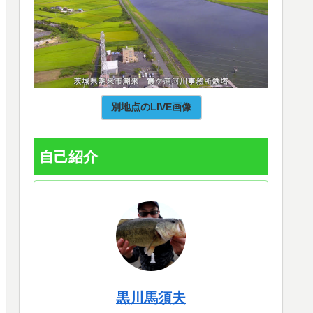
別地点のLIVE画像
自己紹介
黒川馬須夫