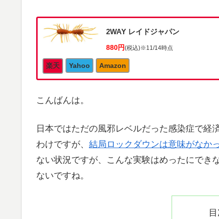
2WAY レイドジャパン
880円
(税込)
※11/14時点
楽天
Yahoo
Amazon
こんばんは。
日本ではただの風邪レベルだった感染症で経
わけですが、
結局ロックダウンは意味がなか
ない状況ですが、こんな実験はめったにでき
ないですね。
目