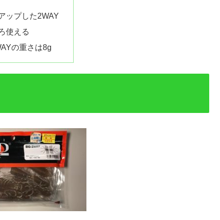
アップした2WAY
ろ使える
2WAYの重さは8g