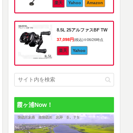
楽天
Yahoo
Amazon
8.5L 25アルファスBF TW
37,098円
(税込)
※06/26時点
楽天
Yahoo
霞ヶ浦Now！