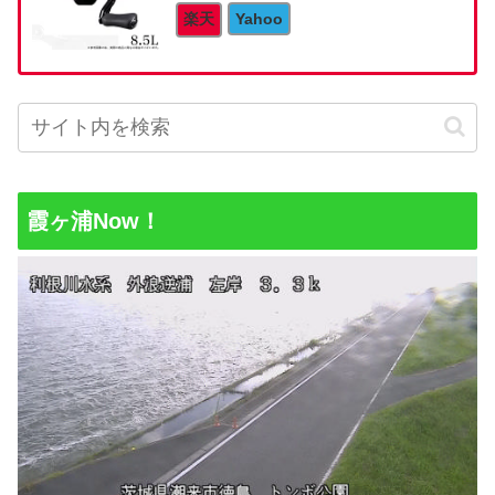
楽天
Yahoo
霞ヶ浦Now！