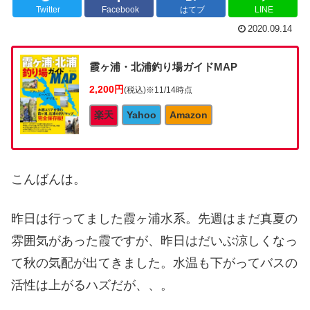
Twitter
Facebook
はてブ
LINE
2020.09.14
霞ヶ浦・北浦釣り場ガイドMAP
2,200円
(税込)
※11/14時点
楽天
Yahoo
Amazon
こんばんは。
昨日は行ってました霞ヶ浦水系。先週はまだ真夏の
雰囲気があった霞ですが、昨日はだいぶ涼しくなっ
て秋の気配が出てきました。水温も下がってバスの
活性は上がるハズだが、、。