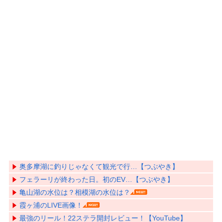
奥多摩湖に釣りじゃなくて観光で行…【つぶやき】
フェラーリが終わった日。初のEV…【つぶやき】
亀山湖の水位は？相模湖の水位は？
霞ヶ浦のLIVE画像！
最強のリール！22ステラ開封レビュー！【YouTube】