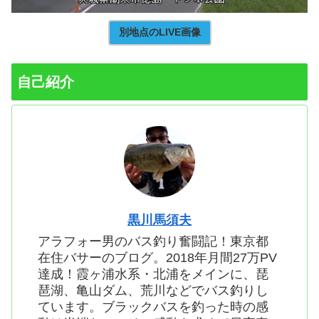
別地点のLIVE画像
自己紹介
黒川馬須夫
アラフォー男のバス釣り奮闘記！東京都
在住バサーのブログ。2018年月間27万PV
達成！霞ヶ浦水系・北浦をメインに、琵
琶湖、亀山ダム、荒川などでバス釣りし
ています。ブラックバスを釣った時の感