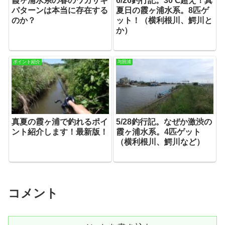
霞ヶ浦水系の春のワカサギ
6/26釣行記。30℃超え！真
パターンは本当に存在する
夏日の霞ヶ浦水系。8匹ゲ
のか？
ット！（横利根川、鰐川と
か）
ポイント紹介
与田浦
真夏の霞ヶ浦で釣れるポイ
5/28釣行記。なぜか激渋の
ント紹介します！最新版！
霞ヶ浦水系。4匹ゲット
（横利根川、鰐川など）
コメント