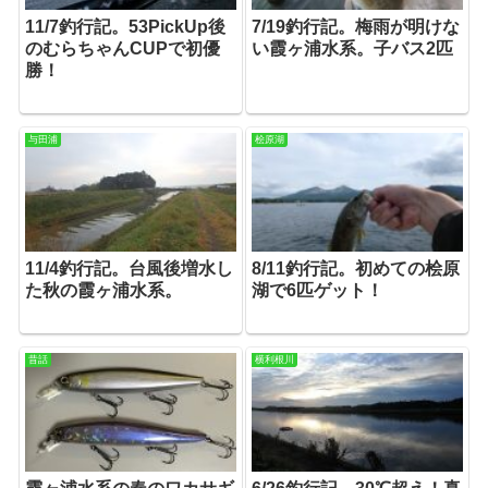
11/7釣行記。53PickUp後
7/19釣行記。梅雨が明けな
のむらちゃんCUPで初優
い霞ヶ浦水系。子バス2匹
勝！
与田浦
桧原湖
11/4釣行記。台風後増水し
8/11釣行記。初めての桧原
た秋の霞ヶ浦水系。
湖で6匹ゲット！
昔話
横利根川