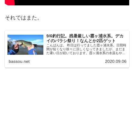
それではまた。
9/6釣行記。残暑厳しい霞ヶ浦水系。デカ
イのバラシ祭り！なんとか2匹ゲット
こんばんは。 昨日は行ってました霞ヶ浦水系。日照時
間が短くなり徐々に涼しくなってきましたが、まだま
だ暑い日が続いております。霞ヶ浦水系の水温もやっ
と30℃を切るようになってきましたが、バスの活性は
bassou.net
2020.09.06
上がっているのか？ 高橋川からスタート ...