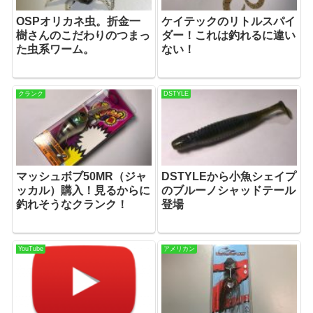
OSPオリカネ虫。折金一
ケイテックのリトルスパイ
樹さんのこだわりのつまっ
ダー！これは釣れるに違い
た虫系ワーム。
ない！
クランク
DSTYLE
マッシュボブ50MR（ジャ
DSTYLEから小魚シェイプ
ッカル）購入！見るからに
のブルーノシャッドテール
釣れそうなクランク！
登場
YouTube
アメリカン