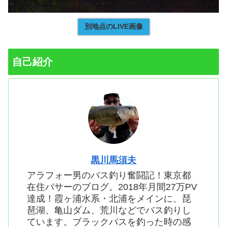
別地点のLIVE画像
自己紹介
黒川馬須夫
アラフォー男のバス釣り奮闘記！東京都
在住バサーのブログ。2018年月間27万PV
達成！霞ヶ浦水系・北浦をメインに、琵
琶湖、亀山ダム、荒川などでバス釣りし
ています。ブラックバスを釣った時の感