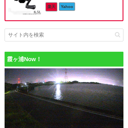
楽天
Yahoo
霞ヶ浦Now！