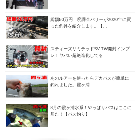
総額50万円！廃課金バサーが2020年に買
った釣具を紹介します。【…
スティーズリミテッドSV TW開封インプ
レ！ヤバい超絶進化してる！
あのルアーを使ったらデカバスが簡単に
釣れました。霞ヶ浦
8月の霞ヶ浦水系！やっぱりバスはここに
居た！【バス釣り】