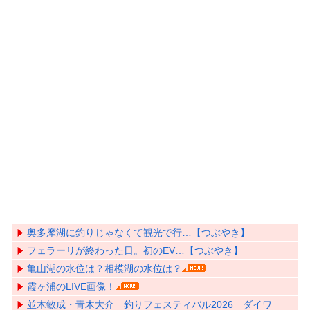
奥多摩湖に釣りじゃなくて観光で行…【つぶやき】
フェラーリが終わった日。初のEV…【つぶやき】
亀山湖の水位は？相模湖の水位は？
霞ヶ浦のLIVE画像！
並木敏成・青木大介 釣りフェスティバル2026 ダイワ