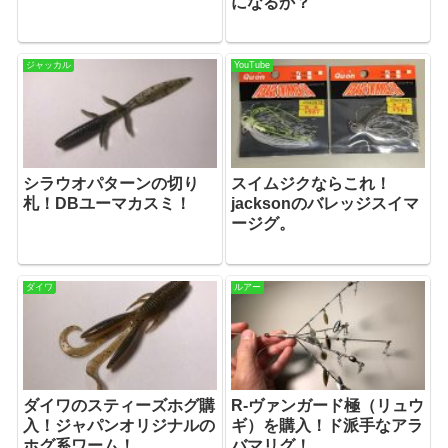
になるか？
ジャッカル
YouTube
シラウオパターンの切り
スイムジクならこれ！
札！DBユーマカスミ！
jacksonのバレッジスイマ
ージグ。
ダイワ
ルアー
ダイワのスティーズホグ購
R-ヴァンガード極（リュウ
入！ジャパンオリジナルの
ギ）を購入！ド派手なアラ
ホグ系ワーム！
バマリグ！