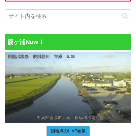
霞ヶ浦Now！
別地点のLIVE画像