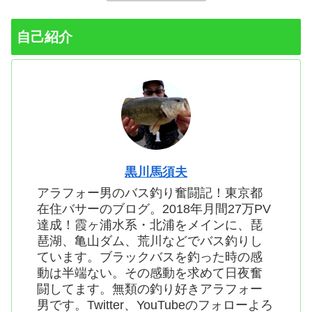
自己紹介
黒川馬須夫
アラフォー男のバス釣り奮闘記！東京都
在住バサーのブログ。2018年月間27万PV
達成！霞ヶ浦水系・北浦をメインに、琵
琶湖、亀山ダム、荒川などでバス釣りし
ています。ブラックバスを釣った時の感
動は半端ない。その感動を求めて日夜奮
闘してます。無類の釣り好きアラフォー
男です。Twitter、YouTubeのフォローよろ