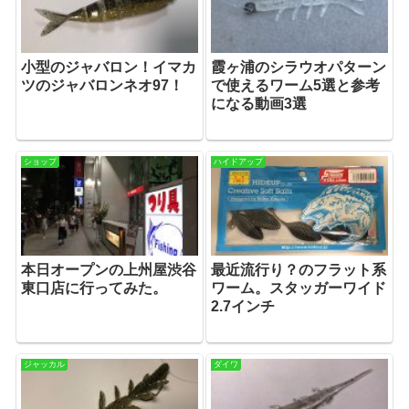
小型のジャバロン！イマカ
霞ヶ浦のシラウオパターン
ツのジャバロンネオ97！
で使えるワーム5選と参考
になる動画3選
ショップ
ハイドアップ
本日オープンの上州屋渋谷
最近流行り？のフラット系
東口店に行ってみた。
ワーム。スタッガーワイド
2.7インチ
ジャッカル
ダイワ