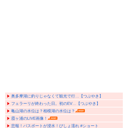
奥多摩湖に釣りじゃなくて観光で行…【つぶやき】
フェラーリが終わった日。初のEV…【つぶやき】
亀山湖の水位は？相模湖の水位は？
霞ヶ浦のLIVE画像！
悲報！バスボートが浸水！びしょ濡れ #ショート