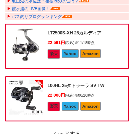
亀山湖の水位は？相模湖の水位は？
霞ヶ浦のLIVE画像！
バス釣りブログランキング
LT2500S-XH 25カルディア
22,561円
(税込)
※11/18時点
楽天
Yahoo
Amazon
100HL 25タトゥーラ SV TW
22,000円
(税込)
※06/26時点
楽天
Yahoo
Amazon
シェアする