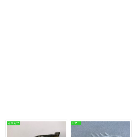
イマカツ
ルアー