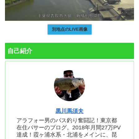
別地点のLIVE画像
自己紹介
黒川馬須夫
アラフォー男のバス釣り奮闘記！東京都
在住バサーのブログ。2018年月間27万PV
達成！霞ヶ浦水系・北浦をメインに、琵