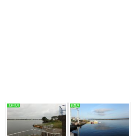
北利根川
琵琶湖