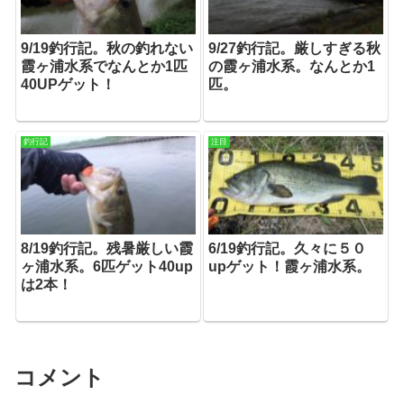
9/19釣行記。秋の釣れない
9/27釣行記。厳しすぎる秋
霞ヶ浦水系でなんとか1匹
の霞ヶ浦水系。なんとか1
40UPゲット！
匹。
釣行記
注目
8/19釣行記。残暑厳しい霞
6/19釣行記。久々に５０
ヶ浦水系。6匹ゲット40up
upゲット！霞ヶ浦水系。
は2本！
コメント