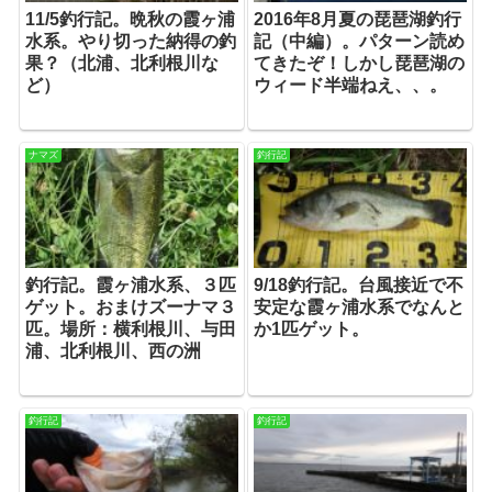
11/5釣行記。晩秋の霞ヶ浦
2016年8月夏の琵琶湖釣行
水系。やり切った納得の釣
記（中編）。パターン読め
果？（北浦、北利根川な
てきたぞ！しかし琵琶湖の
ど）
ウィード半端ねえ、、。
ナマズ
釣行記
釣行記。霞ヶ浦水系、３匹
9/18釣行記。台風接近で不
ゲット。おまけズーナマ３
安定な霞ヶ浦水系でなんと
匹。場所：横利根川、与田
か1匹ゲット。
浦、北利根川、西の洲
釣行記
釣行記