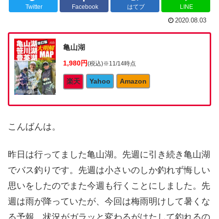
Twitter
Facebook
はてブ
LINE
2020.08.03
亀山湖
1,980円
(税込)
※11/14時点
楽天
Yahoo
Amazon
こんばんは。
昨日は行ってました亀山湖。先週に引き続き亀山湖
でバス釣りです。先週は小さいのしか釣れず悔しい
思いをしたのでまた今週も行くことにしました。先
週は雨が降っていたが、今回は梅雨明けして暑くな
る予報。状況がガラッと変わるがはたして釣れるの