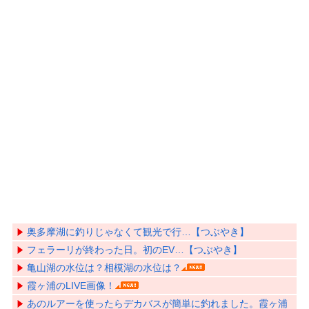
奥多摩湖に釣りじゃなくて観光で行…【つぶやき】
フェラーリが終わった日。初のEV…【つぶやき】
亀山湖の水位は？相模湖の水位は？
霞ヶ浦のLIVE画像！
あのルアーを使ったらデカバスが簡単に釣れました。霞ヶ浦