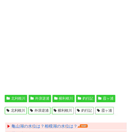
北利根川
外浪逆浦
横利根川
釣行記
霞ヶ浦
北利根川
外浪逆浦
横利根川
釣行記
霞ヶ浦
亀山湖の水位は？相模湖の水位は？