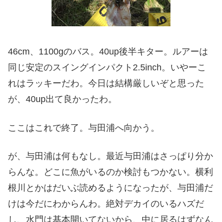
46cm、1100gのバス。40up後半キター。ルアーは
同じ安定のスイングインパクト2.5inch。いやーこ
れはラッキーだわ。今日は結構厳しいぞと思った
が、40up出て良かったわ。
ここはこれで終了。与田浦へ向かう。
が、与田浦は何もなし。最近与田浦はさっぱり分か
らんな。どこに魚がいるのか検討もつかない。横利
根川とかはだいぶ読めるようになったが、与田浦だ
けは今だにわからんわ。絶対デカイのいるハズだ
し、水門は基本開いてないから、中に居るはずなん