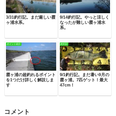
3/31釣行記。まだ厳しい霞
9/14釣行記。やっと涼しく
ヶ浦水系。
なったが難しい霞ヶ浦水
系。
ポイント紹介
釣行記
霞ヶ浦の超釣れるポイント
9/1釣行記。まだ暑い9月の
を1つだけ詳しく解説しま
霞ヶ浦。7匹ゲット！最大
す
47cm！
コメント