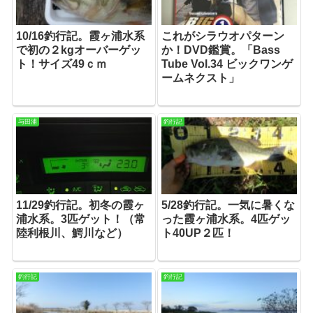
10/16釣行記。霞ヶ浦水系
これがシラウオパターン
で初の２kgオーバーゲッ
か！DVD鑑賞。「Bass
ト！サイズ49ｃｍ
Tube Vol.34 ビックワンゲ
ームネクスト」
与田浦
釣行記
11/29釣行記。初冬の霞ヶ
5/28釣行記。一気に暑くな
浦水系。3匹ゲット！（常
った霞ヶ浦水系。4匹ゲッ
陸利根川、鰐川など）
ト40UP２匹！
釣行記
釣行記