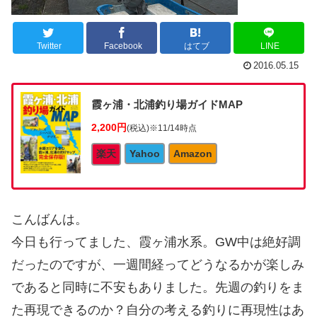
Twitter
Facebook
はてブ
LINE
2016.05.15
霞ヶ浦・北浦釣り場ガイドMAP
2,200円
(税込)
※11/14時点
楽天
Yahoo
Amazon
こんばんは。
今日も行ってました、霞ヶ浦水系。GW中は絶好調
だったのですが、一週間経ってどうなるかが楽しみ
であると同時に不安もありました。先週の釣りをま
た再現できるのか？自分の考える釣りに再現性はあ