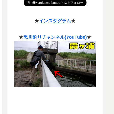
★
インスタグラム
★
★
黒川釣りチャンネル(YouTube)
★