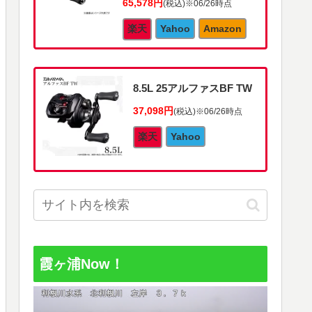
65,578円
(税込)
※06/26時点
楽天
Yahoo
Amazon
8.5L 25アルファスBF TW
37,098円
(税込)
※06/26時点
楽天
Yahoo
霞ヶ浦Now！