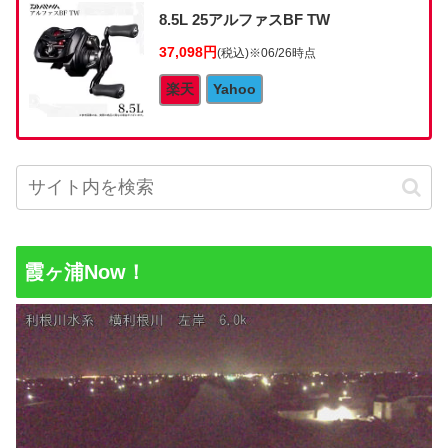
8.5L 25アルファスBF TW
37,098円
(税込)
※06/26時点
楽天
Yahoo
霞ヶ浦Now！