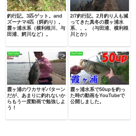
釣行記。3匹ゲット。and
2/7釣行記。2月釣り人も減
ズーナマ4匹（餌釣り）。
ってきた真冬の霞ヶ浦水
霞ヶ浦水系（横利根川、与
系、、。（与田浦、横利根
田浦、鰐川など）。
川とか）
YouTube
YouTube
霞ヶ浦のワカサギパターン
霞ヶ浦水系で50upを釣っ
だが、あまりに釣れないか
た時の動画をYouTubeで
らもう一度動画で勉強しよ
公開しました。
う！