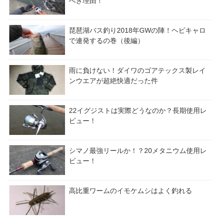
べき理由！
琵琶湖バス釣り2018年GWの陣！ヘビキャロ
で連発するの巻（後編）
雨に負けない！ダイワのゴアテックス製レイ
ンウエアが超絶快適だった件
22イグジストは実際どうなのか？長期使用レ
ビュー！
シマノ最強リールか！？20メタニウム使用レ
ビュー！
高比重ワームのイモケムシはよく釣れる