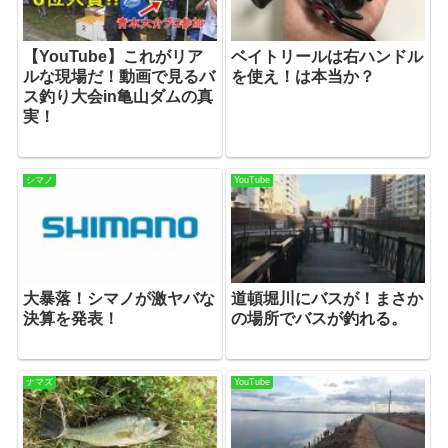
【YouTube】これがリア
ベイトリールは右ハンドル
ルな現場だ！動画で見るバ
を使え！は本当か？
ス釣り大会in亀山ダムの真
実！
シマノ
YouTube
大暴落！シマノが激ヤバな
道頓堀川にバスが！まさか
決算を発表！
の場所でバスが釣れる。
ナマズ
YouTube