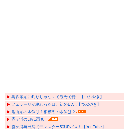
奥多摩湖に釣りじゃなくて観光で行…【つぶやき】
フェラーリが終わった日。初のEV…【つぶやき】
亀山湖の水位は？相模湖の水位は？
霞ヶ浦のLIVE画像！
霞ヶ浦与田浦でモンスター50UPバス！【YouTube】