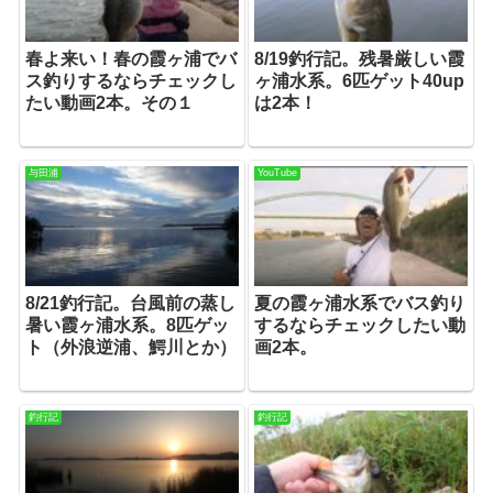
春よ来い！春の霞ヶ浦でバ
8/19釣行記。残暑厳しい霞
ス釣りするならチェックし
ヶ浦水系。6匹ゲット40up
たい動画2本。その１
は2本！
与田浦
YouTube
8/21釣行記。台風前の蒸し
夏の霞ヶ浦水系でバス釣り
暑い霞ヶ浦水系。8匹ゲッ
するならチェックしたい動
ト（外浪逆浦、鰐川とか）
画2本。
釣行記
釣行記