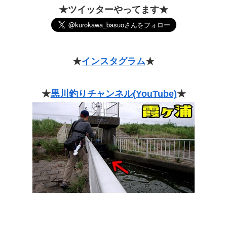
★ツイッターやってます★
★
インスタグラム
★
★
黒川釣りチャンネル(YouTube)
★