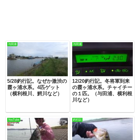
与田浦
与田浦
5/28釣行記。なぜか激渋の
12/20釣行記。冬将軍到来
霞ヶ浦水系。4匹ゲット
の霞ヶ浦水系。チャイチー
（横利根川、鰐川など）
の１匹。（与田浦、横利根
川など）
YouTube
釣行記