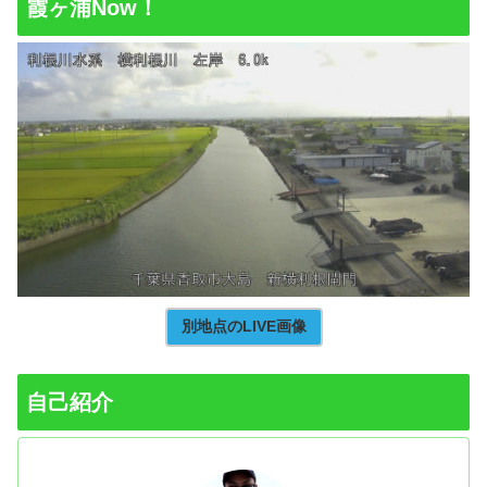
霞ヶ浦Now！
別地点のLIVE画像
自己紹介