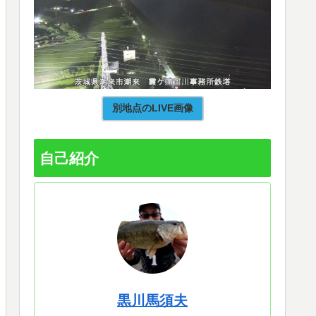
別地点のLIVE画像
自己紹介
黒川馬須夫