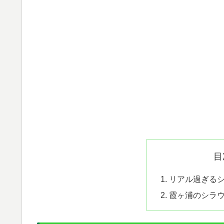
目
リアル過ぎる
霞ヶ浦のシラ