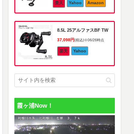
楽天
Yahoo
Amazon
8.5L 25アルファスBF TW
37,098円
(税込)
※06/26時点
楽天
Yahoo
霞ヶ浦Now！