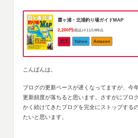
霞ヶ浦・北浦釣り場ガイドMAP
2,200円
(税込)
※11/14時点
楽天
Yahoo
Amazon
こんばんは。
ブログの更新ペースが遅くなってますが、今年は
更新頻度が落ちると思います。さすがにブログと
かく続けてきたブログを完全にストップする
たいと思います。