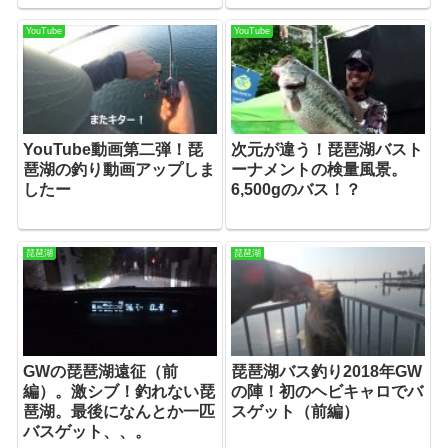
YouTube
YouTube
YouTube動画第二弾！琵
次元が違う！琵琶湖バスト
琶湖の釣り動画アップしま
ーナメントの検量風景。
したー
6,500gのバス！？
琵琶湖
琵琶湖
GWの琵琶湖遠征（前
琵琶湖バス釣り2018年GW
編）。激シブ！釣れない琵
の陣！初のヘビキャロでバ
琶湖。最後になんとか一匹
スゲット（前編）
バスゲット、、。