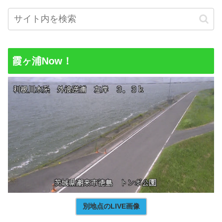
霞ヶ浦Now！
別地点のLIVE画像