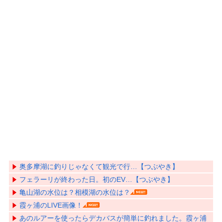
奥多摩湖に釣りじゃなくて観光で行…【つぶやき】
フェラーリが終わった日。初のEV…【つぶやき】
亀山湖の水位は？相模湖の水位は？
霞ヶ浦のLIVE画像！
あのルアーを使ったらデカバスが簡単に釣れました。霞ヶ浦