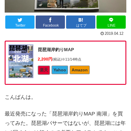
Twitter
Facebook
はてブ
LINE
2019.04.12
琵琶湖岸釣りMAP
2,200円
(税込)
※11/14時点
楽天
Yahoo
Amazon
こんばんは。
最近発売になった「琵琶湖岸釣りMAP 南湖」を買
ってみた。琵琶湖バサーではないが、琵琶湖には年