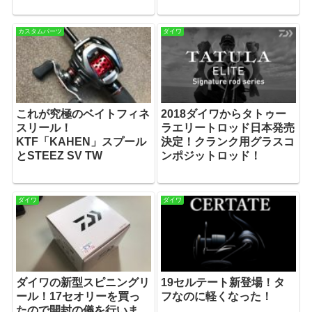
カスタムパーツ
ダイワ
これが究極のベイトフィネ
2018ダイワからタトゥー
スリール！
ラエリートロッド日本発売
KTF「KAHEN」スプール
決定！クランク用グラスコ
とSTEEZ SV TW
ンポジットロッド！
ダイワ
ダイワ
ダイワの新型スピニングリ
19セルテート新登場！タ
ール！17セオリーを買っ
フなのに軽くなった！
たので開封の儀を行いま