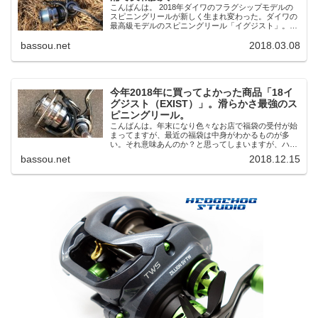
こんばんは。 2018年ダイワのフラグシップモデルの
スピニングリールが新しく生まれ変わった。ダイワの
最高級モデルのスピニングリール「イグジスト」。発
売と同時に購入しました。そして、この前の日曜日に
bassou.net
2018.03.08
霞ヶ浦で買ったばかりのダイワ18イグジストを...
今年2018年に買ってよかった商品「18イ
グジスト（EXIST）」。滑らかさ最強のス
ピニングリール。
こんばんは。年末になり色々なお店で福袋の受付が始
まってますが、最近の福袋は中身がわかるものが多
い。それ意味あんのか？と思ってしまいますが、ハズ
レを引きたくないという心理があるのも少しは理解で
bassou.net
2018.12.15
きる。ハズレた時にクレームがあると困るのだろう
な。...