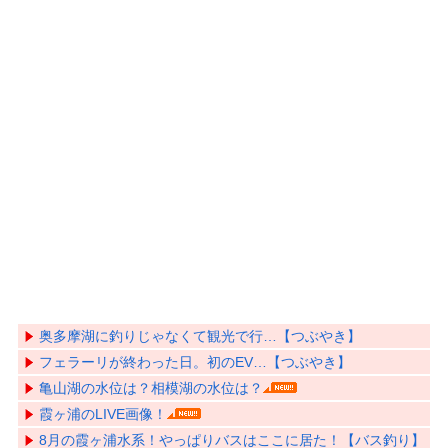
奥多摩湖に釣りじゃなくて観光で行…【つぶやき】
フェラーリが終わった日。初のEV…【つぶやき】
亀山湖の水位は？相模湖の水位は？
霞ヶ浦のLIVE画像！
8月の霞ヶ浦水系！やっぱりバスはここに居た！【バス釣り】