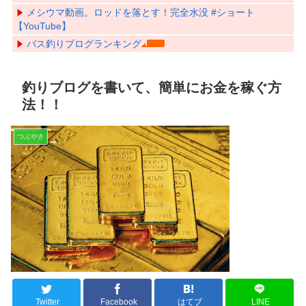
メシウマ動画。ロッドを落とす！完全水没 #ショート
【YouTube】
バス釣りブログランキング
釣りブログを書いて、簡単にお金を稼ぐ方
法！！
つぶやき
Twitter
Facebook
はてブ
LINE