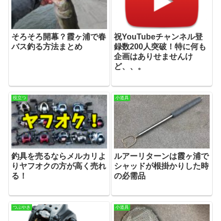
そろそろ開幕？霞ヶ浦で春
祝YouTubeチャンネル登
バス釣る方法まとめ
録数200人突破！特に何も
企画はありせませんけ
ど、、。
役立つ
小道具
釣具を売るならメルカリよ
ルアーリターンは霞ヶ浦で
りヤフオクの方が高く売れ
シャッドが根掛かりした時
る！
の必需品
つぶやき
小道具