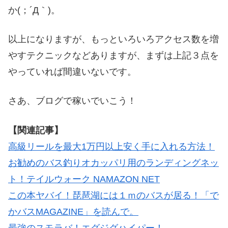
か(；´Д｀)。
以上になりますが、もっといろいろアクセス数を増
やすテクニックなどありますが、まずは上記３点を
やっていれば間違いないです。
さあ、ブログで稼いでいこう！
【関連記事】
高級リールを最大1万円以上安く手に入れる方法！
お勧めのバス釣りオカッパリ用のランディングネッ
ト！テイルウォーク NAMAZON NET
この本ヤバイ！琵琶湖には１ｍのバスが居る！「で
かバスMAGAZINE」を読んで。
最強のスモラバ！エグジグハイパー！