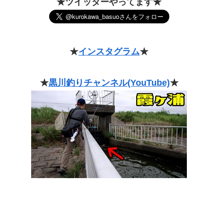
★ツイッターやってます★
★
インスタグラム
★
★
黒川釣りチャンネル(YouTube)
★