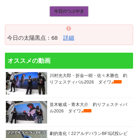
今日のつぶやき
今日の太陽黒点：68
詳細
オススメの動画
川村光大郎・折金一樹・佐々木勝也 釣
りフェスティバル2026 ダイワ
並木敏成・青木大介 釣りフェスティバ
ル2026 ダイワ
劇的進化！22アルデバランBFS試投レビ