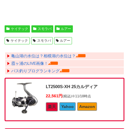
ケイテック
スモラバ
ルアー
ケイテック
スモラバ
ルアー
亀山湖の水位は？相模湖の水位は？
霞ヶ浦のLIVE画像！
バス釣りブログランキング
LT2500S-XH 25カルディア
22,561円
(税込)
※11/18時点
楽天
Yahoo
Amazon