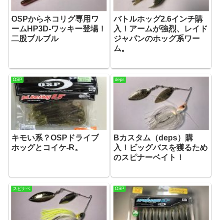
OSPからネコリグ専用ワ
バトルホッグ2.6インチ購
ームHP3D-ワッキー登場！
入！アームが強烈、レイド
二股ブルブル
ジャパンのホッグ系ワー
ム。
OSP
deps
キモい系？OSPドライブ
Bカスタム（deps）購
ホッグとコイケ-R。
入！ビッグバスを獲るため
のスピナーベイト！
スピナベ
OSP