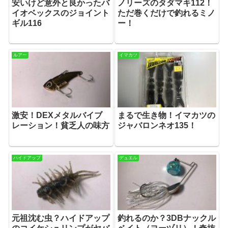
安いけど意外と良かったバ
ノリーズのタダマキ112！
イオベックスのジョイント
ただ巻くだけで釣れるミノ
ギル116
ー！
ルアー
イマカツ
激安！DEXメタルバイブ
まるで生き物！イマカツの
レーション！貧乏人の味方
ジャバロンネオ135！
ハイドアップ
デュエル
元祖沈む虫？ハイドアップ
釣れるのか？3DBナックル