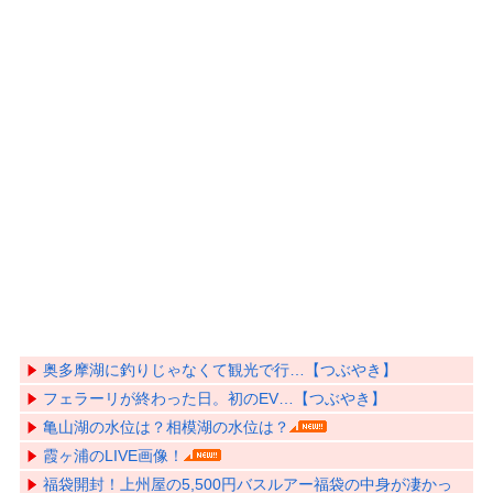
奥多摩湖に釣りじゃなくて観光で行…【つぶやき】
フェラーリが終わった日。初のEV…【つぶやき】
亀山湖の水位は？相模湖の水位は？
霞ヶ浦のLIVE画像！
福袋開封！上州屋の5,500円バスルアー福袋の中身が凄かっ