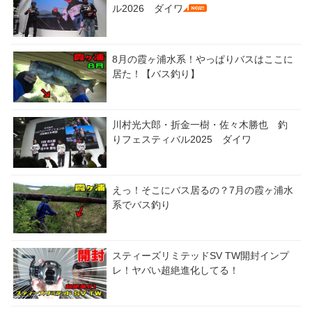
ル2026 ダイワ
8月の霞ヶ浦水系！やっぱりバスはここに
居た！【バス釣り】
川村光大郎・折金一樹・佐々木勝也 釣
りフェスティバル2025 ダイワ
えっ！そこにバス居るの？7月の霞ヶ浦水
系でバス釣り
スティーズリミテッドSV TW開封インプ
レ！ヤバい超絶進化してる！