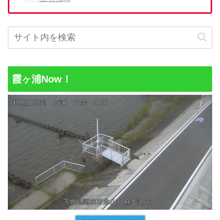
霞ヶ浦Now！