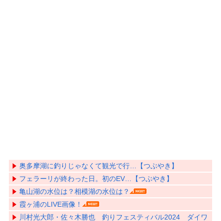
奥多摩湖に釣りじゃなくて観光で行…【つぶやき】
フェラーリが終わった日。初のEV…【つぶやき】
亀山湖の水位は？相模湖の水位は？
霞ヶ浦のLIVE画像！
川村光大郎・佐々木勝也 釣りフェスティバル2024 ダイワ