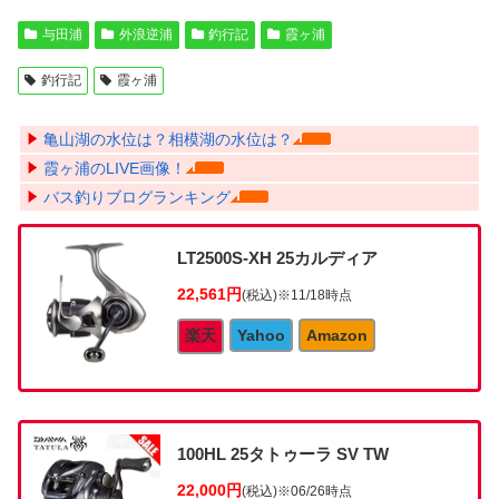
与田浦
外浪逆浦
釣行記
霞ヶ浦
釣行記
霞ヶ浦
亀山湖の水位は？相模湖の水位は？
霞ヶ浦のLIVE画像！
バス釣りブログランキング
LT2500S-XH 25カルディア
22,561円
(税込)
※11/18時点
楽天
Yahoo
Amazon
100HL 25タトゥーラ SV TW
22,000円
(税込)
※06/26時点