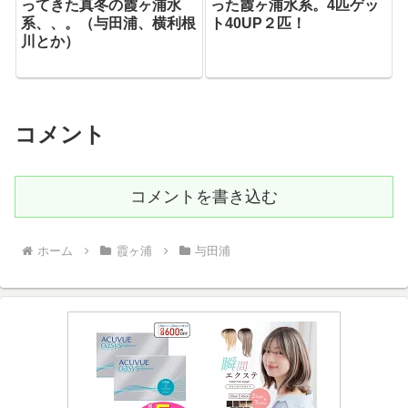
ってきた真冬の霞ヶ浦水
った霞ヶ浦水系。4匹ゲッ
系、、。（与田浦、横利根
ト40UP２匹！
川とか）
コメント
コメントを書き込む
ホーム
霞ヶ浦
与田浦