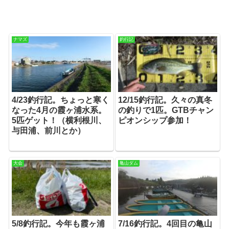
ナマズ
釣行記
4/23釣行記。ちょっと寒く
12/15釣行記。久々の真冬
なった4月の霞ヶ浦水系。
の釣りで1匹。GTBチャン
5匹ゲット！（横利根川、
ピオンシップ参加！
与田浦、前川とか）
大会
亀山ダム
5/8釣行記。今年も霞ヶ浦
7/16釣行記。4回目の亀山