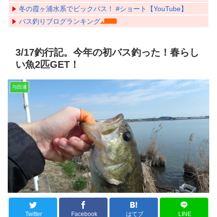
冬の霞ヶ浦水系でビックバス！ #ショート【YouTube】
バス釣りブログランキング
3/17釣行記。今年の初バス釣った！春らし
い魚2匹GET！
与田浦
Twitter
Facebook
はてブ
LINE