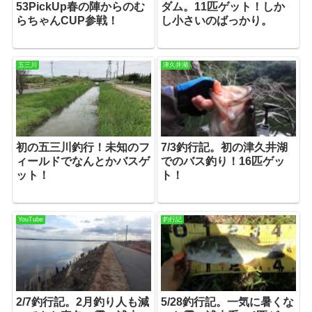
53PickUp春の陣からのむ
ダム。11匹ゲット！しか
らちゃんCUP参戦！
し小さいのばっかり。
五三川
津久井湖
初の五三川釣行！未知のフ
7/3釣行記。初の津久井湖
ィールドでなんとかバスゲ
でのバス釣り！16匹ゲッ
ット！
ト！
YouTube
釣行記
2/7釣行記。2月釣り人も減
5/28釣行記。一気に暑くな