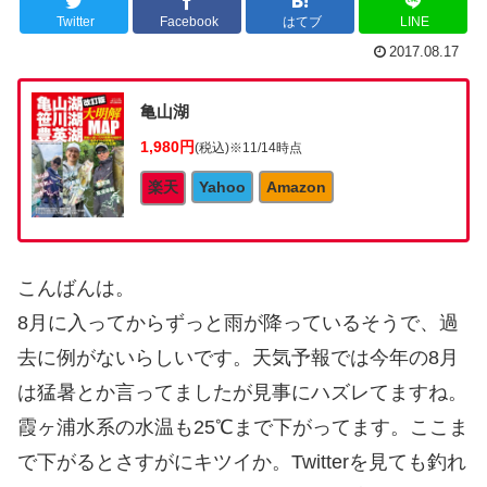
Twitter
Facebook
はてブ
LINE
2017.08.17
亀山湖
1,980円
(税込)
※11/14時点
楽天
Yahoo
Amazon
こんばんは。
8月に入ってからずっと雨が降っているそうで、過
去に例がないらしいです。天気予報では今年の8月
は猛暑とか言ってましたが見事にハズレてますね。
霞ヶ浦水系の水温も25℃まで下がってます。ここま
で下がるとさすがにキツイか。Twitterを見ても釣れ