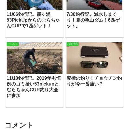
11/06釣行記。霞ヶ浦
7/30釣行記。減水しまく
53PickUpからのむらちゃ
り！夏の亀山ダム！6匹ゲ
んCUPで1匹ゲット！
ット。
イベント
バスプロ
11/10釣行記。2019年も恒
究極の釣り！チョウチン釣
例のゴミ拾い53pickupと
りが今一番熱い？
むらちゃんCUP釣り大会
に参加
コメント