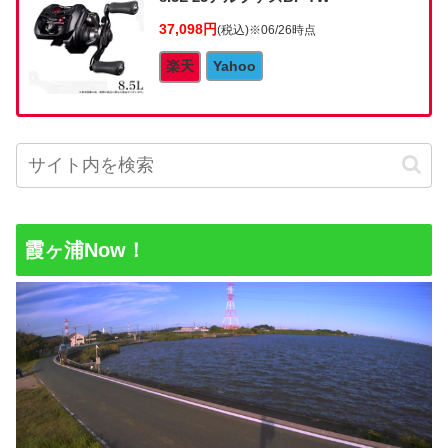
37,098円
(税込)
※06/26時点
楽天
Yahoo
霞ヶ浦Now！