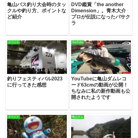
亀山バス釣り大会時のタッ
DVD鑑賞「the another
クルや釣り方、ポイントな
Dimension」。青木大介
ど紹介
プロが伝説になったバサク
ラ
イベント
YouTube
釣りフェスティバル2023
YouTubeに亀山ダムレコ
に行ってきた感想
ード63cmの動画が公開！
ちなみに私の新作動画も公
開されたようです
イベント
亀山ダム