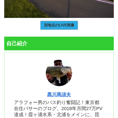
別地点のLIVE画像
自己紹介
黒川馬須夫
アラフォー男のバス釣り奮闘記！東京都
在住バサーのブログ。2018年月間27万PV
達成！霞ヶ浦水系・北浦をメインに、琵