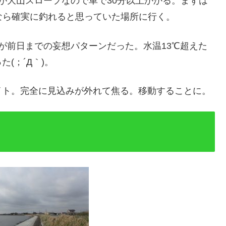
が大山スロープなので車で30分以上かかる。まずは
なら確実に釣れると思っていた場所に行く。
が前日までの妄想パターンだった。水温13℃超えた
(；´Д｀)。
イト。完全に見込みが外れて焦る。移動することに。