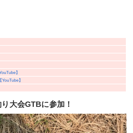
uTube】
ouTube】
釣り大会GTBに参加！