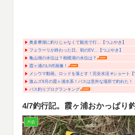
奥多摩湖に釣りじゃなくて観光で行…【つぶやき】
フェラーリが終わった日。初のEV…【つぶやき】
亀山湖の水位は？相模湖の水位は？
霞ヶ浦のLIVE画像！
メシウマ動画。ロッドを落とす！完全水没 #ショート【Yo
激ムズ9月の霞ヶ浦水系！バスは意外な場所で釣れた！【Y
バス釣りブログランキング
4/7釣行記。霞ヶ浦おかっぱり
大会