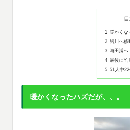
目
暖かくな
鰐川へ移
与田浦へ
最後にY
51人中2
暖かくなったハズだが、、。