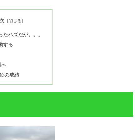
次
ったハズだが、、。
動する
川へ
2位の成績