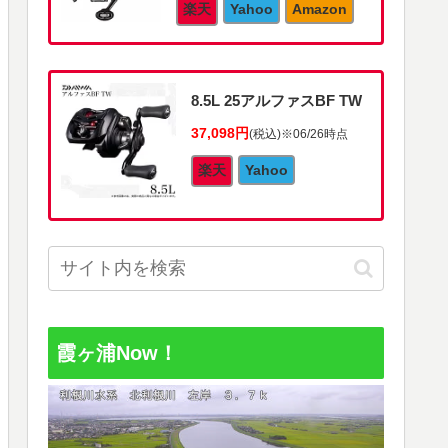
楽天
Yahoo
Amazon
8.5L 25アルファスBF TW
37,098円
(税込)
※06/26時点
楽天
Yahoo
霞ヶ浦Now！