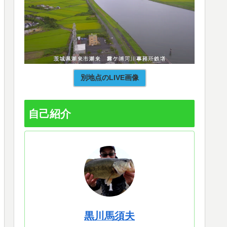
別地点のLIVE画像
自己紹介
黒川馬須夫