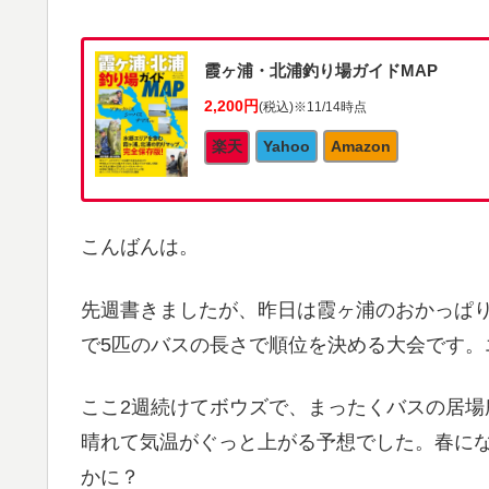
霞ヶ浦・北浦釣り場ガイドMAP
2,200円
(税込)
※11/14時点
楽天
Yahoo
Amazon
こんばんは。
先週書きましたが、昨日は霞ヶ浦のおかっぱり
で5匹のバスの長さで順位を決める大会です。
ここ2週続けてボウズで、まったくバスの居
晴れて気温がぐっと上がる予想でした。春に
かに？