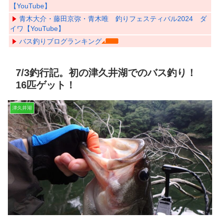
【YouTube】
青木大介・藤田京弥・青木唯 釣りフェスティバル2024 ダ
イワ【YouTube】
バス釣りブログランキング
7/3釣行記。初の津久井湖でのバス釣り！
16匹ゲット！
津久井湖