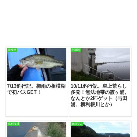
相模湖
与田浦
7/13釣行記。梅雨の相模湖
10/11釣行記。車上荒らし
で初バスGET！
多発！無法地帯の霞ヶ浦。
なんとか2匹ゲット（与田
浦、横利根川とか）
北利根川
亀山ダム