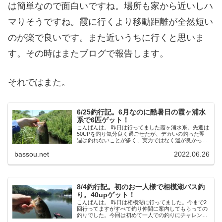
は簡単なので面白いですね。場所も家から近いしハ
マりそうですね。霞に行くより移動距離が全然短い
のが楽で良いです。また近いうちに行くと思いま
す。その時はまたブログで報告します。
それではまた。
6/25釣行記。6月なのに酷暑日の霞ヶ浦水
系で6匹ゲット！
こんばんは。 昨日は行ってました霞ヶ浦水系。先週は
50UPを釣り気分良く過ごせたが、デカいの釣った翌
週は釣れないことが多く、実力ではなく運が良かった
だけなんだと凹んだりする。はたしてこのジンクスは
bassou.net
2022.06.26
破れるのか？ 水郷エリアで2匹 朝一は高...
8/4釣行記。初のお一人様で相模湖バス釣
り。40upゲット！
こんばんは。 昨日は相模湖に行ってました。今まで2
回行ってますがすべて釣り仲間に案内してもらっての
釣りでした。今回は初めて一人での釣りにチャレンジ
しました。はたして一人で釣れるのか？ 日相園でボー