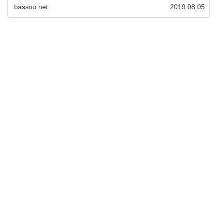
bassou.net
2019.08.05
トをレンタル 今回ボートは相模湖の日相...