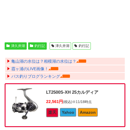
津久井湖
釣行記
津久井湖
釣行記
亀山湖の水位は？相模湖の水位は？
霞ヶ浦のLIVE画像！
バス釣りブログランキング
LT2500S-XH 25カルディア
22,561円
(税込)
※11/18時点
楽天
Yahoo
Amazon