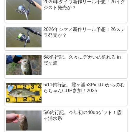
2026年ダイワ新作リール予想！26イグ
ジスト発売か？
2026年シマノ新作リール予想！26ステ
ラ発売か？
6/8釣行記。久々にデカいの釣れる in
霞ヶ浦
5/11釣行記。霞ヶ浦53PickUpからのむ
らちゃんCUP参加！2025
5/6釣行記。今年初の40upゲット！霞
ヶ浦水系