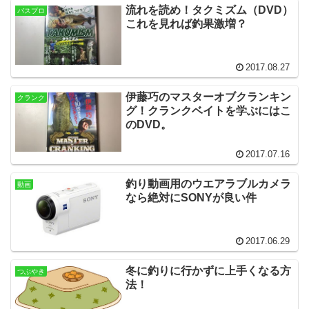
流れを読め！タクミズム（DVD）
バスプロ
これを見れば釣果激増？
2017.08.27
伊藤巧のマスターオブクランキン
クランク
グ！クランクベイトを学ぶにはこ
のDVD。
2017.07.16
釣り動画用のウエアラブルカメラ
動画
なら絶対にSONYが良い件
2017.06.29
冬に釣りに行かずに上手くなる方
つぶやき
法！