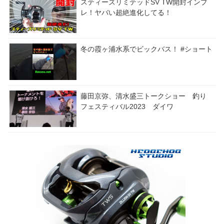
スティーズリミテッドSV TW開封インプ
レ！ヤバい超絶進化してる！
冬の霞ヶ浦水系でビックバス！ #ショート
藤田京弥、清水盛三トークショー 釣り
フェスティバル2023 ダイワ