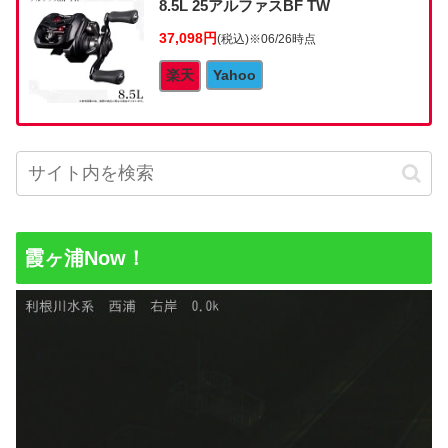
8.5L 25アルファスBF TW
37,098円
(税込)
※06/26時点
楽天
Yahoo
霞ヶ浦Now！