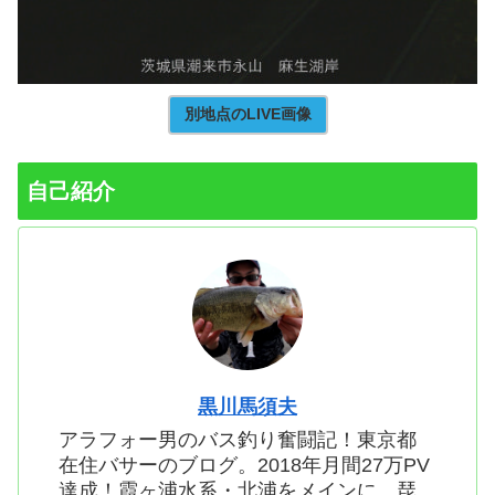
別地点のLIVE画像
自己紹介
黒川馬須夫
アラフォー男のバス釣り奮闘記！東京都
在住バサーのブログ。2018年月間27万PV
達成！霞ヶ浦水系・北浦をメインに、琵