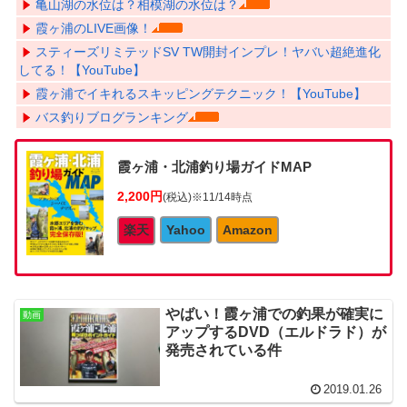
亀山湖の水位は？相模湖の水位は？
霞ヶ浦のLIVE画像！
スティーズリミテッドSV TW開封インプレ！ヤバい超絶進化
してる！【YouTube】
霞ヶ浦でイキれるスキッピングテクニック！【YouTube】
バス釣りブログランキング
霞ヶ浦・北浦釣り場ガイドMAP
2,200円
(税込)
※11/14時点
楽天
Yahoo
Amazon
やばい！霞ヶ浦での釣果が確実に
動画
アップするDVD（エルドラド）が
発売されている件
2019.01.26