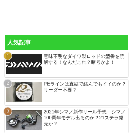
人気記事
意味不明なダイワ製ロッドの型番を読
解する！なんだこれ？暗号かよ！
PEラインは直結で結んでもイイのか？
リーダー不要？
2021年シマノ新作リール予想！シマノ
100周年モデル出るのか？21ステラ発
売か？