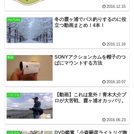
2016.12.15
冬の霞ヶ浦でバス釣りするのに役
YouTube
立つ動画まとめ！4本！
2016.11.16
SONYアクションカムを帽子のつ
動画
ばにマウントする方法
2016.10.07
【動画】これは意外！青木大介プ
バスプロ
ロが大苦戦、霞ヶ浦オカッパリ。
2016.06.23
DVD鑑賞「小森嗣彦ライトリグ徹
バスプロ