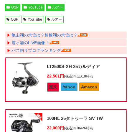
OSP
YouTube
ルアー
OSP
YouTube
ルアー
亀山湖の水位は？相模湖の水位は？
霞ヶ浦のLIVE画像！
バス釣りブログランキング
LT2500S-XH 25カルディア
22,561円
(税込)
※11/18時点
楽天
Yahoo
Amazon
100HL 25タトゥーラ SV TW
22,000円
(税込)
※06/26時点