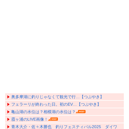
奥多摩湖に釣りじゃなくて観光で行…【つぶやき】
フェラーリが終わった日。初のEV…【つぶやき】
亀山湖の水位は？相模湖の水位は？
霞ヶ浦のLIVE画像！
青木大介・佐々木勝也 釣りフェスティバル2025 ダイワ