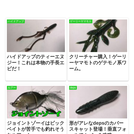
ハイドアップ
ゲーリーヤマモト
ハイドアップのティーエヌ
クリーチャー購入！ゲーリ
ジー！これは本物の手長エ
ーヤマモトのゲテモノ系ワ
ビだ！
ーム。
ルアー
deps
ジョイントゾーイはビック
形がアレなdepsのカバー
ベイトが苦手でも釣れそう
スキャット登場！垂直フォ