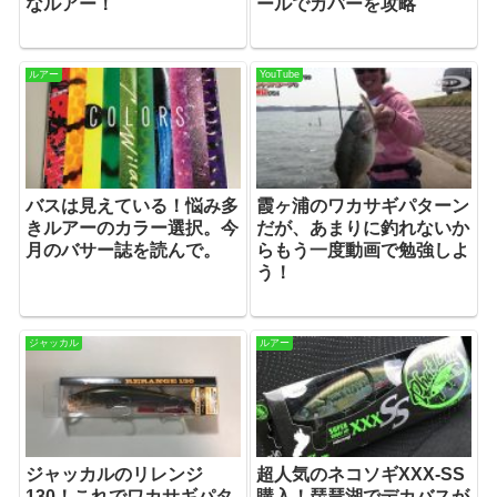
なルアー！
ールでカバーを攻略
ルアー
YouTube
バスは見えている！悩み多
霞ヶ浦のワカサギパターン
きルアーのカラー選択。今
だが、あまりに釣れないか
月のバサー誌を読んで。
らもう一度動画で勉強しよ
う！
ジャッカル
ルアー
ジャッカルのリレンジ
超人気のネコソギXXX-SS
130！これでワカサギパタ
購入！琵琶湖でデカバスが