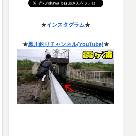
★
インスタグラム
★
★
黒川釣りチャンネル(YouTube)
★