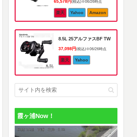
65,578円
(税込)
※06/26時点
楽天
Yahoo
Amazon
8.5L 25アルファスBF TW
37,098円
(税込)
※06/26時点
楽天
Yahoo
霞ヶ浦Now！