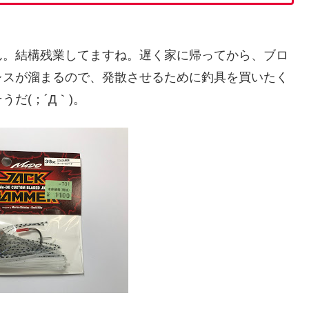
ん。結構残業してますね。遅く家に帰ってから、ブロ
レスが溜まるので、発散させるために釣具を買いたく
だ(；´Д｀)。