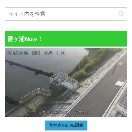
霞ヶ浦Now！
別地点のLIVE画像