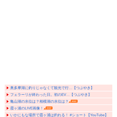
奥多摩湖に釣りじゃなくて観光で行…【つぶやき】
フェラーリが終わった日。初のEV…【つぶやき】
亀山湖の水位は？相模湖の水位は？
霞ヶ浦のLIVE画像！
いかにもな場所で霞ヶ浦は釣れる！ #ショート【YouTube】