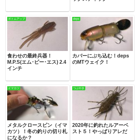
ボトムアップ
deps
食わせの最終兵器！
カバーにぶち込む！deps
M.P.S(エム･ピー･エス) 2.4
のMTウェイク！
インチ
イマカツ
つぶやき
メタルクロースピン（イマ
2020年に釣れたルアーベ
カツ）！冬の釣りの切り札
スト５！やっぱりアレだ
になるか？