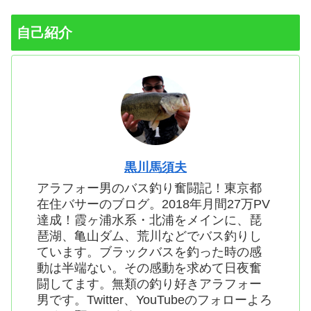
自己紹介
黒川馬須夫
アラフォー男のバス釣り奮闘記！東京都
在住バサーのブログ。2018年月間27万PV
達成！霞ヶ浦水系・北浦をメインに、琵
琶湖、亀山ダム、荒川などでバス釣りし
ています。ブラックバスを釣った時の感
動は半端ない。その感動を求めて日夜奮
闘してます。無類の釣り好きアラフォー
男です。Twitter、YouTubeのフォローよろ