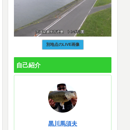
別地点のLIVE画像
自己紹介
黒川馬須夫