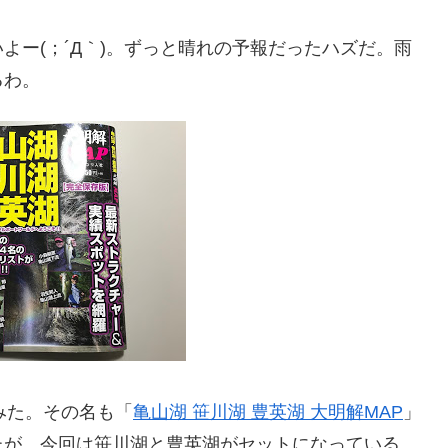
よー(；´Д｀)。ずっと晴れの予報だったハズだ。雨
るわ。
みた。その名も「
亀山湖 笹川湖 豊英湖 大明解MAP
」
たが、今回は笹川湖と豊英湖がセットになっている。