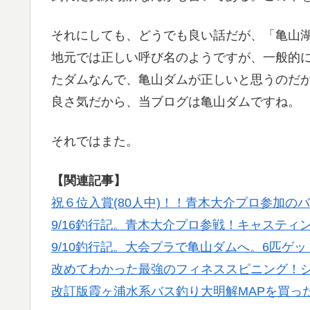
それにしても、どうでも良い話だが、「亀山
地元では正しい呼び名のようですが、一般的
たダムなんで、亀山ダムが正しいと思うのだ
良さ気だから、当ブログは亀山ダムですね。
それではまた。
【関連記事】
祝６位入賞(80人中)！！青木大介プロ参加のバ
9/16釣行記。青木大介プロ参戦！キャステ
9/10釣行記。大会プラで亀山ダムへ。6匹ゲッ
改めてわかった最強のフィネススピニング！シ
改訂版霞ヶ浦水系バス釣り大明解MAPを買っ