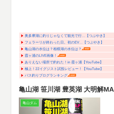
奥多摩湖に釣りじゃなくて観光で行…【つぶやき】
フェラーリが終わった日。初のEV…【つぶやき】
亀山湖の水位は？相模湖の水位は？
霞ヶ浦のLIVE画像！
ありえない場所で釣れた！in 霞ヶ浦【YouTube】
極上！22イグジスト試投レビュー！【YouTube】
バス釣りブログランキング
亀山湖 笹川湖 豊英湖 大明解
亀山ダム