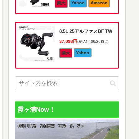
楽天
Yahoo
Amazon
8.5L 25アルファスBF TW
37,098円
(税込)
※06/26時点
楽天
Yahoo
霞ヶ浦Now！