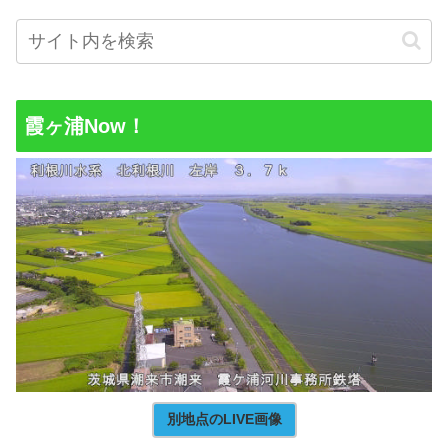
霞ヶ浦Now！
別地点のLIVE画像