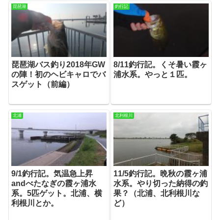
琵琶湖
釣行記
琵琶湖バス釣り2018年GW
8/11釣行記。くそ暑い霞ヶ
の陣！初のヘビキャロでバ
浦水系。やっと１匹。
スゲット（前編）
北浦
北利根川
9/1釣行記。気温急上昇
11/5釣行記。晩秋の霞ヶ浦
andべたなぎの霞ヶ浦水
水系。やり切った納得の釣
系。5匹ゲット。北浦、横
果？（北浦、北利根川な
利根川とか。
ど）