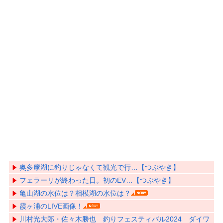
奥多摩湖に釣りじゃなくて観光で行…【つぶやき】
フェラーリが終わった日。初のEV…【つぶやき】
亀山湖の水位は？相模湖の水位は？
霞ヶ浦のLIVE画像！
川村光大郎・佐々木勝也 釣りフェスティバル2024 ダイワ