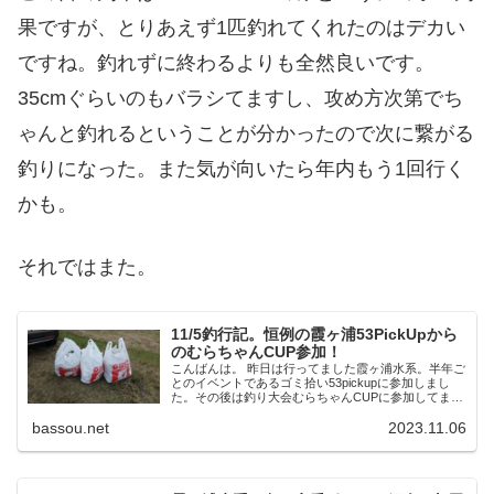
果ですが、とりあえず1匹釣れてくれたのはデカい
ですね。釣れずに終わるよりも全然良いです。
35cmぐらいのもバラシてますし、攻め方次第でち
ゃんと釣れるということが分かったので次に繋がる
釣りになった。また気が向いたら年内もう1回行く
かも。
それではまた。
11/5釣行記。恒例の霞ヶ浦53PickUpから
のむらちゃんCUP参加！
こんばんは。 昨日は行ってました霞ヶ浦水系。半年ご
とのイベントであるゴミ拾い53pickupに参加しまし
た。その後は釣り大会むらちゃんCUPに参加してまし
た。 午前中はごみ拾い 11月1週目は毎度恒例のゴミ拾
bassou.net
2023.11.06
い53pickup秋の陣に参...