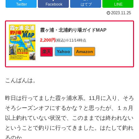
Twitter
Facebook
はてブ
LINE
2023.11.25
霞ヶ浦・北浦釣り場ガイドMAP
2,200円
(税込)
※11/14時点
楽天
Yahoo
Amazon
こんばんは。
昨日は行ってました霞ヶ浦水系。11月に入り、そろ
そろシーズンオフにするかな？と思ったが、１ヵ月
以上釣れていない状況で、このままでは終われない
ということで釣りに行ってきました。はたして釣れ
るのか。