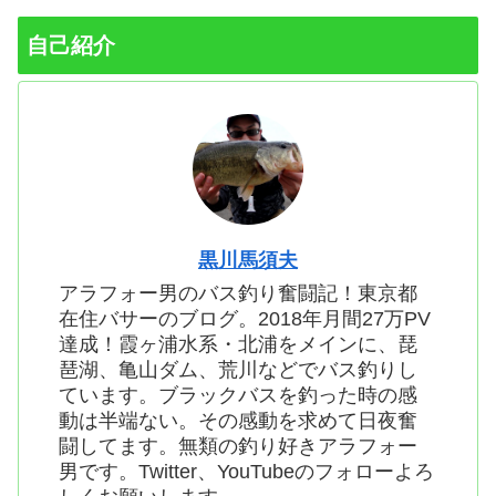
自己紹介
黒川馬須夫
アラフォー男のバス釣り奮闘記！東京都
在住バサーのブログ。2018年月間27万PV
達成！霞ヶ浦水系・北浦をメインに、琵
琶湖、亀山ダム、荒川などでバス釣りし
ています。ブラックバスを釣った時の感
動は半端ない。その感動を求めて日夜奮
闘してます。無類の釣り好きアラフォー
男です。Twitter、YouTubeのフォローよろ