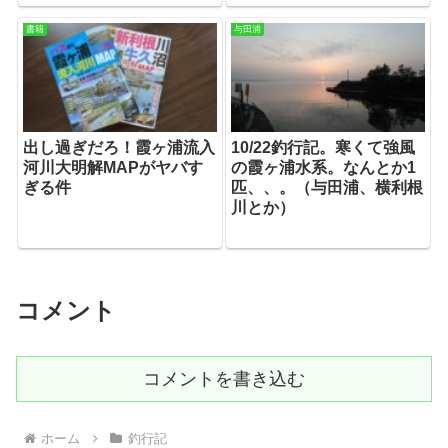
書籍
与田浦
出し過ぎだろ！霞ヶ浦流入
10/22釣行記。寒くて強風
河川大明解MAPがヤバす
の霞ヶ浦水系。なんとか1
ぎる件
匹、、。（与田浦、横利根
川とか）
コメント
コメントを書き込む
ホーム
釣行記