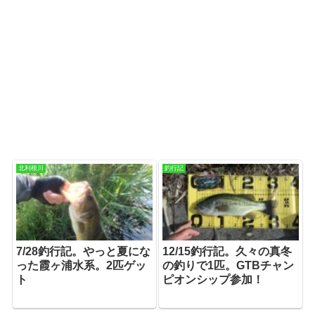
北利根川
釣行記
7/28釣行記。やっと夏にな
12/15釣行記。久々の真冬
った霞ヶ浦水系。2匹ゲッ
の釣りで1匹。GTBチャン
ト
ピオンシップ参加！