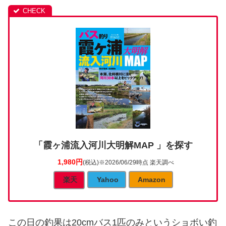
「霞ヶ浦流入河川大明解MAP 」を探す
1,980円
(税込)
※2026/06/29時点 楽天調べ
楽天
Yahoo
Amazon
この日の釣果は20cmバス1匹のみというショボい釣