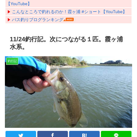
【YouTube】
こんなところで釣れるのか！霞ヶ浦 #ショート【YouTube】
バス釣りブログランキング
11/24釣行記。次につながる１匹。霞ヶ浦
水系。
釣行記