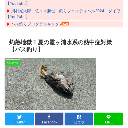
【YouTube】
川村光大郎・佐々木勝也 釣りフェスティバル2024 ダイワ
【YouTube】
バス釣りブログランキング
灼熱地獄！夏の霞ヶ浦水系の熱中症対策
【バス釣り】
つぶやき
Twitter
Facebook
はてブ
LINE