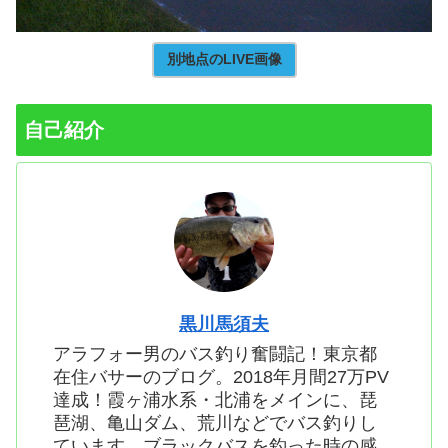
別地点のLIVE画像
自己紹介
黒川馬須夫
アラフォー男のバス釣り奮闘記！東京都
在住バサーのブログ。2018年月間27万PV
達成！霞ヶ浦水系・北浦をメインに、琵
琶湖、亀山ダム、荒川などでバス釣りし
ています。ブラックバスを釣った時の感