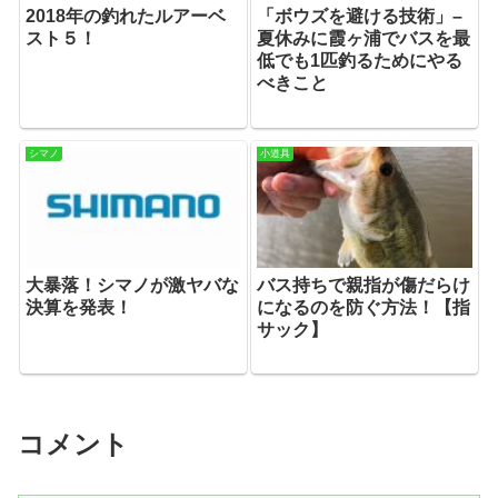
2018年の釣れたルアーベ
「ボウズを避ける技術」–
スト５！
夏休みに霞ヶ浦でバスを最
低でも1匹釣るためにやる
べきこと
シマノ
小道具
大暴落！シマノが激ヤバな
バス持ちで親指が傷だらけ
決算を発表！
になるのを防ぐ方法！【指
サック】
コメント