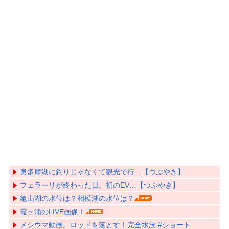
奥多摩湖に釣りじゃなくて観光で行…【つぶやき】
フェラーリが終わった日。初のEV…【つぶやき】
亀山湖の水位は？相模湖の水位は？
霞ヶ浦のLIVE画像！
メシウマ動画。ロッドを落とす！完全水没 #ショート