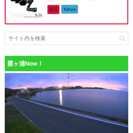
楽天
Yahoo
霞ヶ浦Now！