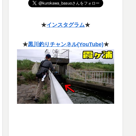
★
インスタグラム
★
★
黒川釣りチャンネル(YouTube)
★