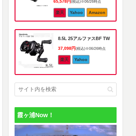
65,578円
(税込)
※06/26時点
楽天
Yahoo
Amazon
8.5L 25アルファスBF TW
37,098円
(税込)
※06/26時点
楽天
Yahoo
霞ヶ浦Now！