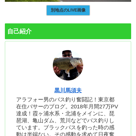
別地点のLIVE画像
自己紹介
黒川馬須夫
アラフォー男のバス釣り奮闘記！東京都
在住バサーのブログ。2018年月間27万PV
達成！霞ヶ浦水系・北浦をメインに、琵
琶湖、亀山ダム、荒川などでバス釣りし
ています。ブラックバスを釣った時の感
動は半端ない。その感動を求めて日夜奮