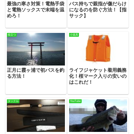
最強の寒さ対策！電熱手袋
バス持ちで親指が傷だらけ
と電熱ソックスで末端を温
になるのを防ぐ方法！【指
めろ！
サック】
役立つ
小道具
正月に霞ヶ浦で初バスを釣
ライフジャケット着用義務
る方法！
化！桜マーク入りの安いの
はこれだ！
タックル
YouTube