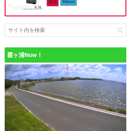
楽天
Yahoo
霞ヶ浦Now！