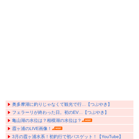
奥多摩湖に釣りじゃなくて観光で行…【つぶやき】
フェラーリが終わった日。初のEV…【つぶやき】
亀山湖の水位は？相模湖の水位は？
霞ヶ浦のLIVE画像！
3月の霞ヶ浦水系！初釣行で初バスゲット！【YouTube】