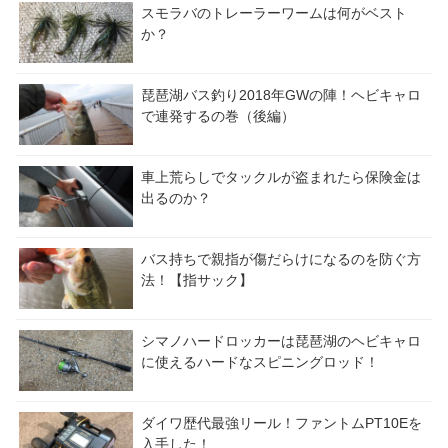
スモラバのトレーラーワームは何がベスト
か？
琵琶湖バス釣り2018年GWの陣！ヘビキャロ
で連発するの巻（後編）
車上荒らしでタックルが盗まれたら保険金は
出るのか？
バス持ちで親指が傷だらけになるのを防ぐ方
法！【指サック】
シマノハードロッカーは琵琶湖のヘビキャロ
に使えるハードなスピニングロッド！
ダイワ歴代最強リール！ファントムPT10Eを
入手した！