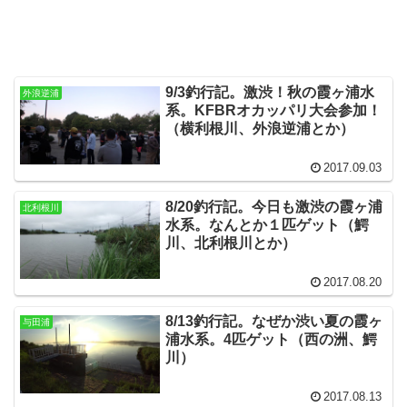
9/3釣行記。激渋！秋の霞ヶ浦水
外浪逆浦
系。KFBRオカッパリ大会参加！
（横利根川、外浪逆浦とか）
2017.09.03
8/20釣行記。今日も激渋の霞ヶ浦
北利根川
水系。なんとか１匹ゲット（鰐
川、北利根川とか）
2017.08.20
8/13釣行記。なぜか渋い夏の霞ヶ
与田浦
浦水系。4匹ゲット（西の洲、鰐
川）
2017.08.13