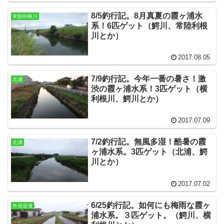
8/5釣行記。8月真夏の霞ヶ浦水
常陸利根川
系！6匹ゲット（鰐川、常陸利根
川とか）
2017.08.05
7/9釣行記。今年一番の暑さ！激
北浦
渋の霞ヶ浦水系！3匹ゲット（横
利根川、鰐川とか）
2017.07.09
7/2釣行記。無風多湿！酷暑の霞
北浦
ヶ浦水系。3匹ゲット（北浦、鰐
川とか）
2017.07.02
6/25釣行記。如何にも梅雨な霞ヶ
外浪逆浦
浦水系。３匹ゲット。（鰐川、横