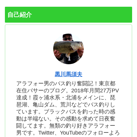
自己紹介
黒川馬須夫
アラフォー男のバス釣り奮闘記！東京都
在住バサーのブログ。2018年月間27万PV
達成！霞ヶ浦水系・北浦をメインに、琵
琶湖、亀山ダム、荒川などでバス釣りし
ています。ブラックバスを釣った時の感
動は半端ない。その感動を求めて日夜奮
闘してます。無類の釣り好きアラフォー
男です。Twitter、YouTubeのフォローよろ