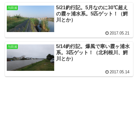
5/21釣行記。5月なのに30℃超え
与田浦
の霞ヶ浦水系。5匹ゲット！（鰐
川とか）
2017.05.21
5/14釣行記。爆風で寒い霞ヶ浦水
与田浦
系。3匹ゲット！（北利根川、鰐
川とか）
2017.05.14