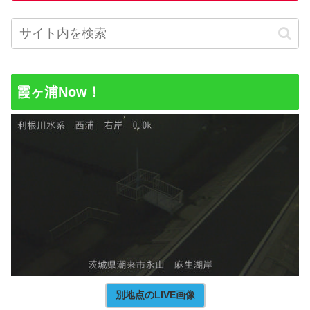
霞ヶ浦Now！
別地点のLIVE画像