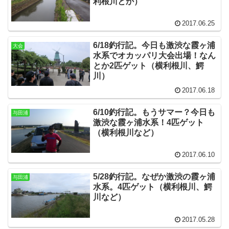
利根川とか）
2017.06.25
6/18釣行記。今日も激渋な霞ヶ浦
大会
水系でオカッパリ大会出場！なん
とか2匹ゲット（横利根川、鰐
川）
2017.06.18
6/10釣行記。もうサマー？今日も
与田浦
激渋な霞ヶ浦水系！4匹ゲット
（横利根川など）
2017.06.10
5/28釣行記。なぜか激渋の霞ヶ浦
与田浦
水系。4匹ゲット（横利根川、鰐
川など）
2017.05.28