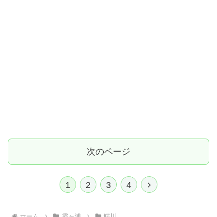
次のページ
次
1
2
3
4
へ
ホーム
霞ヶ浦
鰐川