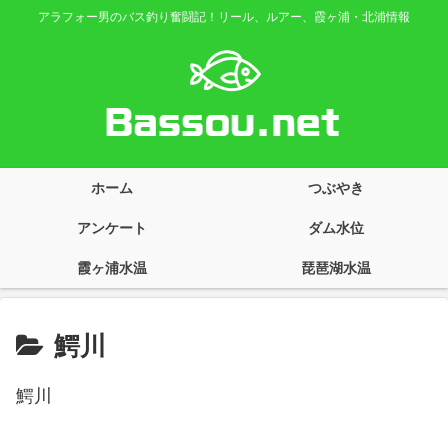
アラフォー男のバス釣り奮闘記！リール、ルアー、霞ヶ浦・北浦情報
ホーム
つぶやき
アンケート
ダム水位
霞ヶ浦水温
琵琶湖水温
鰐川
鰐川