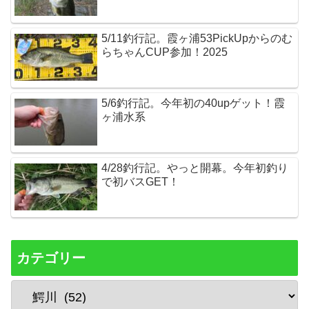
5/11釣行記。霞ヶ浦53PickUpからのむ
らちゃんCUP参加！2025
5/6釣行記。今年初の40upゲット！霞
ヶ浦水系
4/28釣行記。やっと開幕。今年初釣り
で初バスGET！
カテゴリー