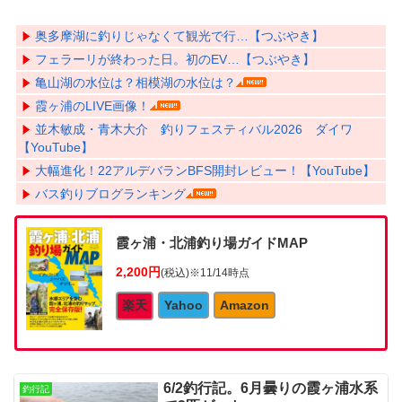
奥多摩湖に釣りじゃなくて観光で行…【つぶやき】
フェラーリが終わった日。初のEV…【つぶやき】
亀山湖の水位は？相模湖の水位は？
霞ヶ浦のLIVE画像！
並木敏成・青木大介 釣りフェスティバル2026 ダイワ
【YouTube】
大幅進化！22アルデバランBFS開封レビュー！【YouTube】
バス釣りブログランキング
霞ヶ浦・北浦釣り場ガイドMAP
2,200円
(税込)
※11/14時点
楽天
Yahoo
Amazon
6/2釣行記。6月曇りの霞ヶ浦水系
釣行記