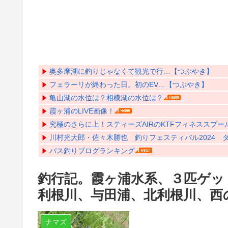
奥多摩湖に釣りじゃなくて観光で行…【つぶやき】
フェラーリが終わった日。初のEV…【つぶやき】
亀山湖の水位は？相模湖の水位は？
霞ヶ浦のLIVE画像！
究極のさらに上！スティーズAIRのKTFフィネススプール
川村光大郎・佐々木勝也 釣りフェスティバル2024 ダイ
バス釣りブログランキング
釣行記。霞ヶ浦水系、３匹ゲッ
利根川、与田浦、北利根川、西
ナマズ