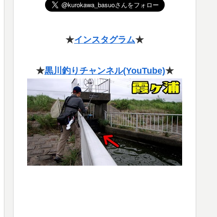
★
インスタグラム
★
★
黒川釣りチャンネル(YouTube)
★