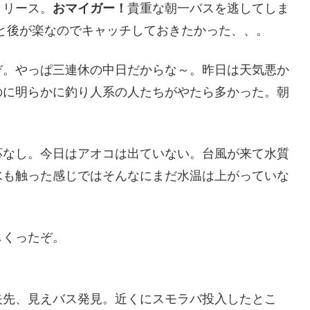
リリース。
おマイガー！
貴重な朝一バスを逃してしま
と後が楽なのでキャッチしておきたかった、、。
ぞ。やっぱ三連休の中日だからな～。昨日は天気悪か
のに明らかに釣り人系の人たちがやたら多かった。朝
応なし。今日はアオコは出ていない。台風が来て水質
水も触った感じではそんなにまだ水温は上がっていな
しくったぞ。
矢先、見えバス発見。近くにスモラバ投入したとこ