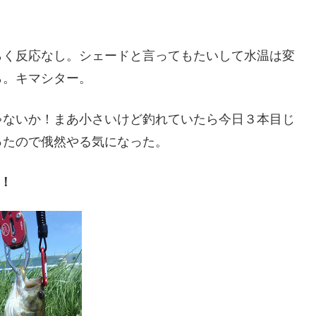
らく反応なし。シェードと言ってもたいして水温は変
ら。キマシター。
ゃないか！まあ小さいけど釣れていたら今日３本目じ
ったので俄然やる気になった。
s！