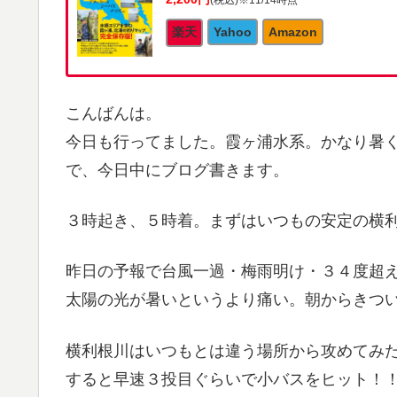
楽天
Yahoo
Amazon
こんばんは。
今日も行ってました。霞ヶ浦水系。かなり暑
で、今日中にブログ書きます。
３時起き、５時着。まずはいつもの安定の横
昨日の予報で台風一過・梅雨明け・３４度超
太陽の光が暑いというより痛い。朝からきつ
横利根川はいつもとは違う場所から攻めてみ
すると早速３投目ぐらいで小バスをヒット！