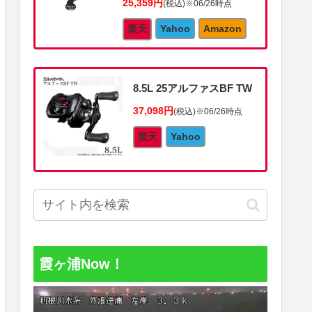
25,359円
(税込)
※06/26時点
楽天
Yahoo
Amazon
8.5L 25アルファスBF TW
37,098円
(税込)
※06/26時点
楽天
Yahoo
霞ヶ浦Now！