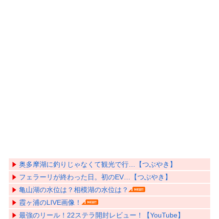
奥多摩湖に釣りじゃなくて観光で行…【つぶやき】
フェラーリが終わった日。初のEV…【つぶやき】
亀山湖の水位は？相模湖の水位は？
霞ヶ浦のLIVE画像！
最強のリール！22ステラ開封レビュー！【YouTube】