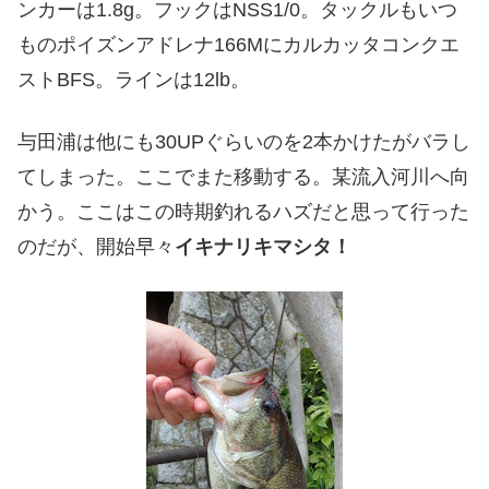
ンカーは1.8g。フックはNSS1/0。タックルもいつ
ものポイズンアドレナ166Mにカルカッタコンクエ
ストBFS。ラインは12lb。
与田浦は他にも30UPぐらいのを2本かけたがバラし
てしまった。ここでまた移動する。某流入河川へ向
かう。ここはこの時期釣れるハズだと思って行った
のだが、開始早々
イキナリキマシタ！