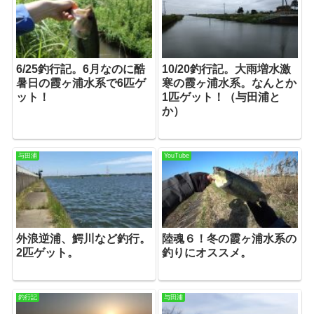
6/25釣行記。6月なのに酷
10/20釣行記。大雨増水激
暑日の霞ヶ浦水系で6匹ゲ
寒の霞ヶ浦水系。なんとか
ット！
1匹ゲット！（与田浦と
か）
与田浦
YouTube
外浪逆浦、鰐川など釣行。
陸魂６！冬の霞ヶ浦水系の
2匹ゲット。
釣りにオススメ。
釣行記
与田浦