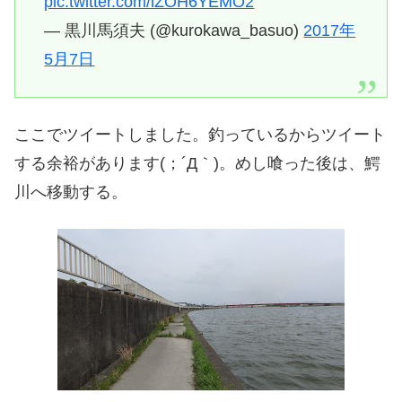
pic.twitter.com/lZOH6YEMO2
— 黒川馬須夫 (@kurokawa_basuo)
2017年
5月7日
ここでツイートしました。釣っているからツイート
する余裕があります(；´Д｀)。めし喰った後は、鰐
川へ移動する。