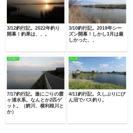
3/12釣行記。2022年釣り
3/10釣行記。2019年シー
開幕！釣果は、、。
ズン開幕！しかし3月は厳
しかった、、
北利根川
びん沼
7/17釣行記。激にごりの霞
4/11釣行記。久しぶりにび
ヶ浦水系。なんとか2匹ゲ
ん沼でバス釣り。
ット。（鰐川、横利根川と
か）