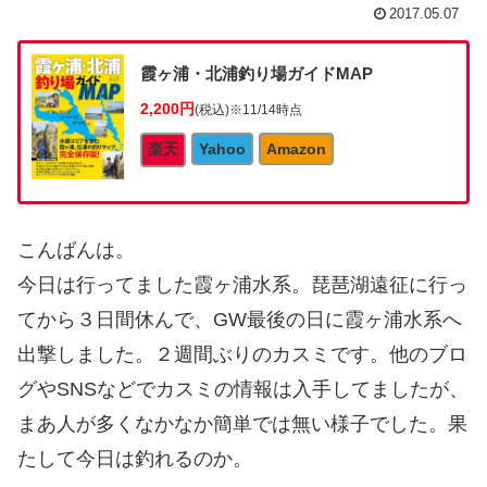
2017.05.07
霞ヶ浦・北浦釣り場ガイドMAP
2,200円
(税込)
※11/14時点
楽天
Yahoo
Amazon
こんばんは。
今日は行ってました霞ヶ浦水系。琵琶湖遠征に行っ
てから３日間休んで、GW最後の日に霞ヶ浦水系へ
出撃しました。２週間ぶりのカスミです。他のブロ
グやSNSなどでカスミの情報は入手してましたが、
まあ人が多くなかなか簡単では無い様子でした。果
たして今日は釣れるのか。