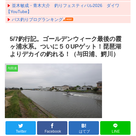
並木敏成・青木大介 釣りフェスティバル2026 ダイワ
【YouTube】
バス釣りブログランキング
5/7釣行記。ゴールデンウィーク最後の霞
ヶ浦水系。ついに５０UPゲット！琵琶湖
よりデカイの釣れる！（与田浦、鰐川）
与田浦
Twitter
Facebook
はてブ
LINE