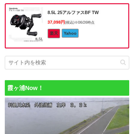
8.5L 25アルファスBF TW
37,098円
(税込)
※06/26時点
楽天
Yahoo
霞ヶ浦Now！