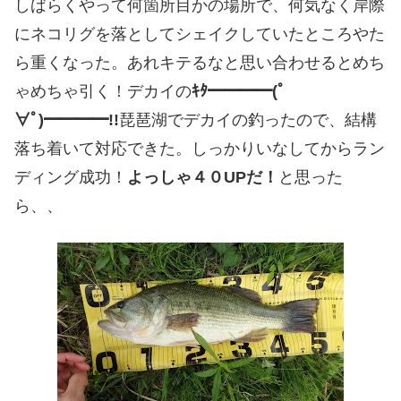
しばらくやって何箇所目かの場所で、何気なく岸際
にネコリグを落としてシェイクしていたところやた
ら重くなった。あれキテるなと思い合わせるとめち
ゃめちゃ引く！デカイの
ｷﾀ━━━━(ﾟ
∀ﾟ)━━━━!!
琵琶湖でデカイの釣ったので、結構
落ち着いて対応できた。しっかりいなしてからラン
ディング成功！
よっしゃ４０UPだ！
と思った
ら、、